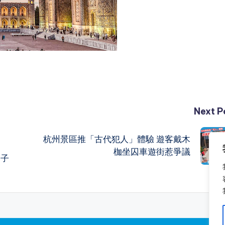
Next P
杭州景區推「古代犯人」體驗 遊客戴木
枷坐囚車遊街惹爭議
日子