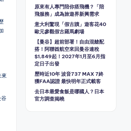
原來有人專門陪你搭飛機？「陪
飛服務」成為旅遊界新興需求
歷
意大利驚現「假古蹟」遊客花40
加
歐元參觀假古羅馬劇場
【曼谷】超前部署！自由混艙配
搭！阿聯酋航空來回曼谷連稅
$1,849起！2027年1月至6月指
定日子出發
歷時近10年 波音737 MAX 7終
未來
獲FAA認證 最快明年正式載客
去日本最愛食飯是哪國人？日本
曼谷
官方調查揭曉