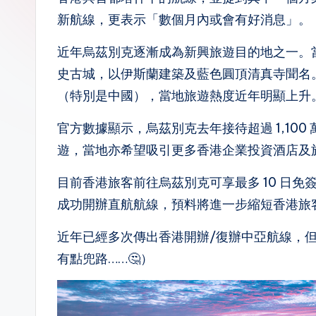
新航線，更表示「數個月內或會有好消息」。
n.
la
近年烏茲別克逐漸成為新興旅遊目的地之一。
史古城，以伊斯蘭建築及藍色圓頂清真寺聞名
（特別是中國），當地旅遊熱度近年明顯上升
官方數據顯示，烏茲別克去年接待超過 1,100 萬
遊，當地亦希望吸引更多香港企業投資酒店及
目前香港旅客前往烏茲別克可享最多 10 日免簽
成功開辦直航航線，預料將進一步縮短香港旅
近年已經多次傳出香港開辦/復辦中亞航線，但
有點兜路……🤔）