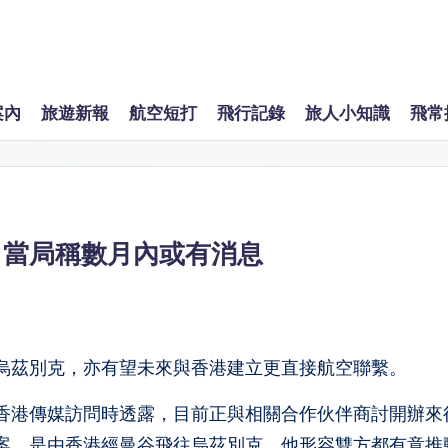
案內
旅遊新報
航空短打
飛行記錄
旅人小知識
飛常
 當局稱數月內或有消息
烏茲別克，亦有望未來與香港建立更直接航空聯繫。
香港傳媒訪問時透露，目前正與相關合作伙伴商討開辦來
案，是由香港經曼谷飛往烏茲別克。他形容雙方都有意推