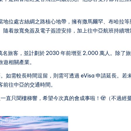
當地位處古絲綢之路核心地帶，擁有撒馬爾罕、布哈拉等
。隨着放寬免簽及電子簽證安排，加上往中亞航班持續增
。
名旅客，並計劃於 2030 年前增至 2,000 萬人。除了旅
旅遊相關產業。
。如需較長時間逗留，則需可透過 eVisa 申請延長。若
客前往中亞的交通時間。
一直只聞樓梯響，希望今次真的會成事啦！🫣（不過經