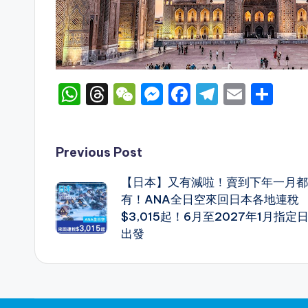
W
T
W
M
F
T
E
S
h
hr
e
e
a
el
m
h
a
e
C
s
c
e
ai
ar
Post
Previous Post
ts
a
h
s
e
gr
l
e
A
d
a
e
b
a
【日本】又有減啦！賣到下年一月都
navigation
p
s
t
n
o
m
有！ANA全日空來回日本各地連稅
$3,015起！6月至2027年1月指定
p
g
o
出發
er
k