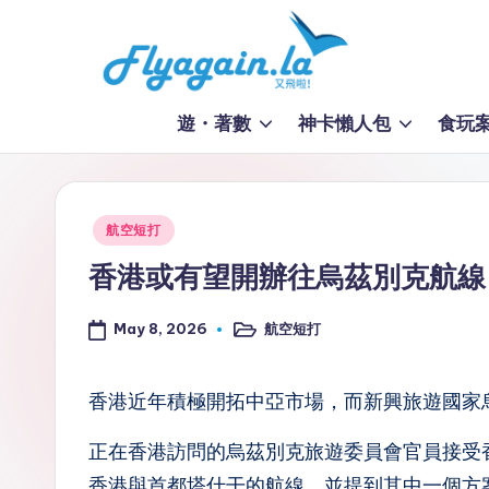
Skip
to
又
content
遊・著數
神卡懶人包
食玩
飛
啦
Posted
航空短打
！
in
香港或有望開辦往烏茲別克航線
Fl
May 8, 2026
航空短打
y
Posted
in
a
香港近年積極開拓中亞市場，而新興旅遊國家
g
正在香港訪問的烏茲別克旅遊委員會官員接受
ai
香港與首都塔什干的航線，並提到其中一個方