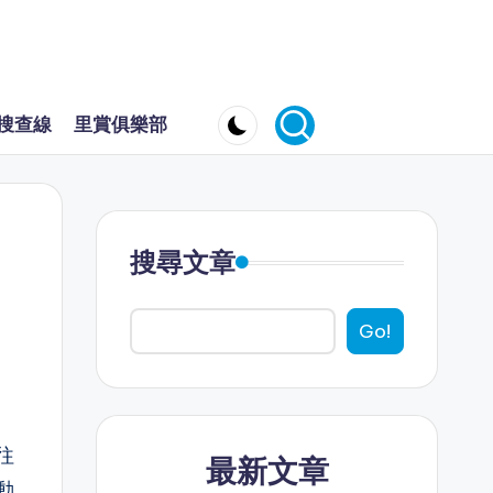
搜查線
里賞俱樂部
搜尋文章
Go!
往
最新文章
動