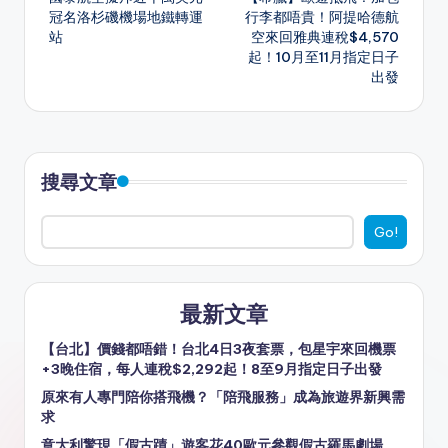
navigation
冠名洛杉磯機場地鐵轉運
行李都唔貴！阿提哈德航
p
g
o
站
空來回雅典連稅$4,570
er
k
起！10月至11月指定日子
出發
搜尋文章
Go!
最新文章
【台北】價錢都唔錯！台北4日3夜套票，包星宇來回機票
+3晚住宿，每人連稅$2,292起！8至9月指定日子出發
原來有人專門陪你搭飛機？「陪飛服務」成為旅遊界新興需
求
意大利驚現「假古蹟」遊客花40歐元參觀假古羅馬劇場