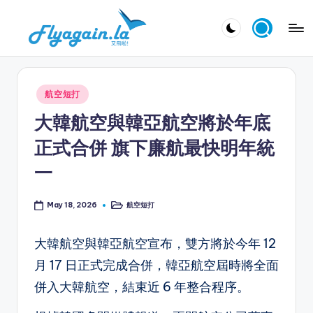
Skip
又
to
飛
content
啦
Posted
航空短打
！
in
大韓航空與韓亞航空將於年底
Fl
正式合併 旗下廉航最快明年統
y
一
a
g
航空短打
May 18, 2026
Posted
in
ai
大韓航空與韓亞航空宣布，雙方將於今年 12
n.
月 17 日正式完成合併，韓亞航空屆時將全面
la
併入大韓航空，結束近 6 年整合程序。