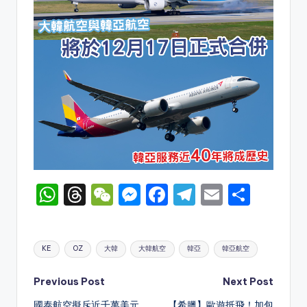
W
T
W
M
F
T
E
S
h
hr
e
e
a
el
m
h
a
e
C
s
c
e
ai
ar
Tags:
KE
OZ
大韓
大韓航空
韓亞
韓亞航空
ts
a
h
s
e
gr
l
e
A
d
a
e
b
a
Post
Previous Post
Next Post
p
s
t
n
o
m
國泰航空擬斥近千萬美元
【希臘】歐遊抵飛！加包