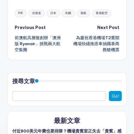
a
e
C
s
c
e
ai
ar
Tags:
HX
北海道
日本
札幌
港航
香港航空
ts
a
h
s
e
gr
l
e
A
d
a
e
b
a
Post
Previous Post
Next Post
p
s
t
n
o
m
前澳航高層擬創辦「澳洲
為慶祝香港機場T2重開
navigation
版 Ryanair」挑戰兩大航
機場快綫推搭車抽國泰商
p
g
o
空集團
務艙機票
er
k
搜尋文章
Go!
最新文章
付近800美元年費也要排隊？機場貴賓室正失去「貴賓」感