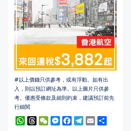
#以上價錢只供參考，或有浮動。如有出
入，則以預訂網址為準。以上圖片只供參
考。優惠受條款及細則約束，建議預訂前先
行細閱
W
T
W
M
F
T
E
S
h
hr
e
e
a
el
m
h