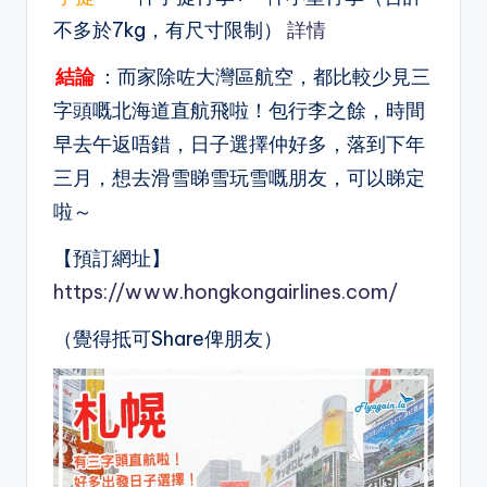
不多於7kg，有尺寸限制）
詳情
結論
：而家除咗大灣區航空，都比較少見三
字頭嘅北海道直航飛啦！包行李之餘，時間
早去午返唔錯，日子選擇仲好多，落到下年
三月，想去滑雪睇雪玩雪嘅朋友，可以睇定
啦～
【預訂網址】
https://www.hongkongairlines.com/
（覺得抵可Share俾朋友）