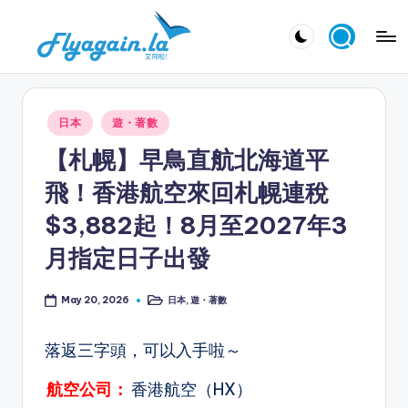
Skip
又
to
飛
content
啦
Posted
日本
遊・著數
！
in
【札幌】早鳥直航北海道平
Fl
飛！香港航空來回札幌連稅
y
$3,882起！8月至2027年3
a
月指定日子出發
g
ai
日本
,
遊・著數
May 20, 2026
Posted
n.
in
la
落返三字頭，可以入手啦～
航空公司：
香港航空（HX）