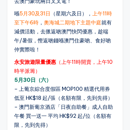
去澳門豪玩兩日叉叉電！
喺
5月30及31日
（星期六及日），
上午11時
至下午6時
，
奧海城二期地下主題中庭
就有
減價活動，去擸返啲澳門快閃優惠，趁端
午/暑假，慳返啲錢喺澳門住豪啲、食好啲
仲實際啦！
永安旅遊限量優惠
（上午11時開賣，上午10
時半派籌）
5月30日（六）
– 上葡京綜合度假區 MOP100 精選代用券
低至 HK$18 起/張（名額有限，先到先得）
– 澳門新葡京酒店「日夜自助餐」成人自助
午餐 買一送一 平均 HK$92 起/位（名額有
限，先到先得）