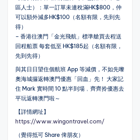
區人士）：單一訂單未連稅滿HK$800，仲
可以額外減多HK$100（名額有限，先到先
得）
– 香港往澳門「金光飛航」標準艙買去程送
回程船票 每套低至 HK$185起（名額有限，
先到先得）
與其日日望住個航班 App 等減價，不如先嚟
奧海城攞返轉澳門優惠「回血」先！ 大家記
住 Mark 實時間 10 點半到場﹐齊齊拎優惠去
平玩返轉澳門啦～
【詳情網址】
https://www.wingontravel.com/
（覺得抵可 Share 俾朋友）