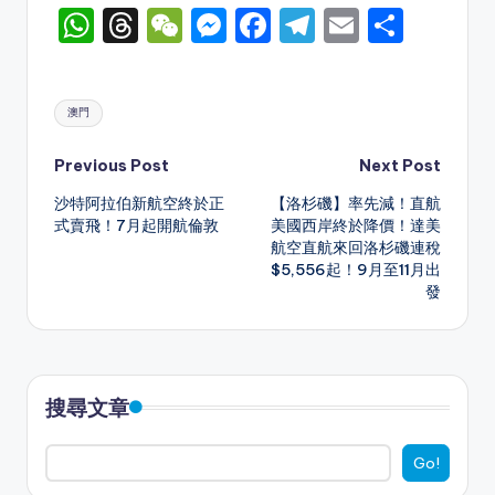
W
T
W
M
F
T
E
S
h
hr
e
e
a
el
m
h
a
e
C
s
c
e
ai
ar
Tags:
澳門
ts
a
h
s
e
gr
l
e
A
d
a
e
b
a
Post
Previous Post
Next Post
p
s
t
n
o
m
沙特阿拉伯新航空終於正
【洛杉磯】率先減！直航
navigation
式賣飛！7月起開航倫敦
美國西岸終於降價！達美
p
g
o
航空直航來回洛杉磯連稅
er
k
$5,556起！9月至11月出
發
搜尋文章
Go!