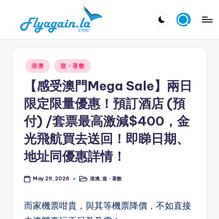
Skip
又
to
飛
content
啦
Posted
港澳
遊・著數
！
in
【感受澳門Mega Sale】兩日
Fl
限定限量優惠！預訂酒店 (預
y
付) /套票最高激減$400，金
a
光飛航買去送回！即睇日期、
g
地址同優惠詳情！
ai
n.
港澳
,
遊・著數
May 29, 2026
Posted
la
in
而家機票咁貴，與其等機票降價，不如直接