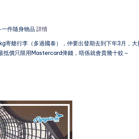
+一件隨身物品
詳情
0kg寄艙行李（多過國泰），仲要出發期去到下年3月，大
抵價只限用Mastercard俾錢，唔係就會貴幾十蚊～