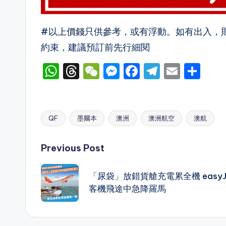
#以上價錢只供參考，或有浮動。如有出入，
約束，建議預訂前先行細閱
W
T
W
M
F
T
E
S
h
hr
e
e
a
el
m
h
a
e
C
s
c
e
ai
ar
ts
a
h
s
e
gr
l
e
QF
墨爾本
澳洲
澳洲航空
澳航
Tags:
A
d
a
e
b
a
Post
p
s
t
n
o
m
Previous Post
p
g
o
navigation
「尿袋」放錯貨艙充電累全機 easyJ
er
k
客機飛途中急降羅馬