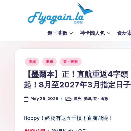
Skip
to
又
content
遊・著數
神卡懶人包
食玩
飛
啦
Posted
澳洲
澳紐
遊・著數
！
in
【墨爾本】正！直航重返4字頭！
Fl
起！8月至2027年3月指定日
y
May 26, 2026
澳洲
,
澳紐
,
遊・著數
Posted
a
in
g
Happy！終於有返五千樓下直航飛啦！
ai