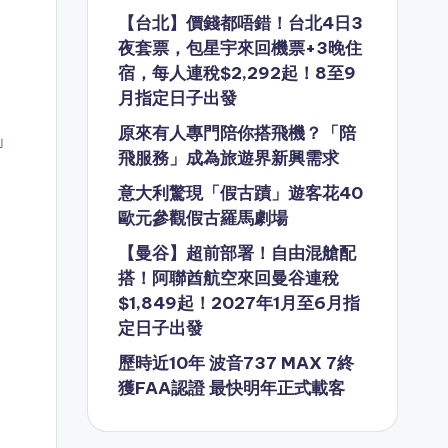
【台北】價錢都唔錯！台北4日3
夜套票，包星宇來回機票+3晚住
宿，每人連稅$2,292起！8至9
月指定日子出發
原來有人專門陪你搭飛機？「陪
」
飛服務」成為旅遊界新興需求
意大利驚現「假古蹟」遊客花40
歐元參觀假古羅馬劇場
【曼谷】超前部署！自由混艙配
搭！阿聯酋航空來回曼谷連稅
$1,849起！2027年1月至6月指
定日子出發
歷時近10年 波音737 MAX 7終
獲FAA認證 最快明年正式載客