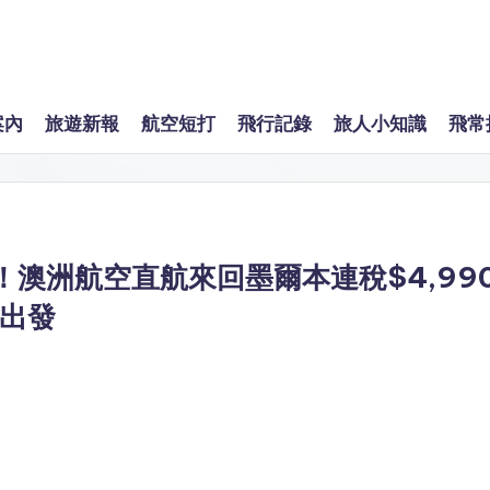
案內
旅遊新報
航空短打
飛行記錄
旅人小知識
飛常
澳洲航空直航來回墨爾本連稅$4,99
子出發