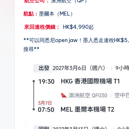
航空公司：
澳洲航空（QF）
n.
航點：
墨爾本（MEL）
la
來回連稅價錢
：
HK$4,990起
**可以同悉尼open jaw！墨入悉走連稅HK$
搜尋**