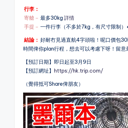
行李：
寄艙－
最多30kg
詳情
手提－
一件行李（不多於7kg，有尺寸限制）
結論：
好耐冇見過直航4字頭啦！呢口價包3
時間俾你plan行程，想去可以考慮下呀！留意最
【預訂日期】即日起至3月9日
【預訂網址】
https://hk.trip.com/
（覺得抵可Share俾朋友）