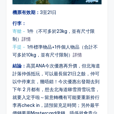
機票有效期：
3至21日
行李：
寄艙－
1件（不可多於23kg，並有尺寸限
制）
詳情
手提－
1件標準物品+1件個人物品（合計不
可多於10kg，並有尺寸限制）
詳情
結論：
高質ANA今次優惠再升價，但北海道
計落仲係抵玩，可以最長留21日之餘，仲可
以中停東京，幾唔錯！今次優惠出發期去到
下年 2 月都有，想去北海道睇雪滑雪玩雪，
就要入定手啦～留意轉機有可能要重新拎行
李再check in，請預留充足時間；另外最平
價錢要用Mastercard俾錢，唔係就會貴少