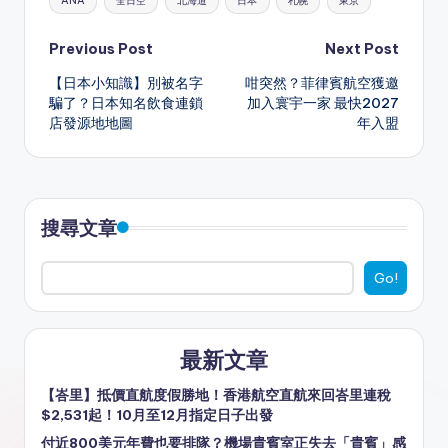
ANA
全日空
北海道
日本
札幌
東京
ts
a
h
s
e
gr
l
e
A
d
a
e
b
a
Post
Previous Post
Next Post
p
s
t
n
o
m
【日本小知識】別被名字
咁突然？菲律賓航空獲邀
navigation
騙了？日本知名飲食連鎖
加入寰宇一家 最快2027
p
g
o
店發源地地圖
年入盟
er
k
搜尋文章
Go!
最新文章
【峇里】抵價直航度假勝地！香港航空直航來回峇里連稅
$2,531起！10月至12月指定日子出發
付近800美元年費也要排隊？機場貴賓室正失去「貴賓」感