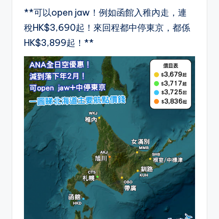
**可以open jaw！例如函館入稚內走，連
稅HK$3,690起！來回程都中停東京，都係
HK$3,899起！**