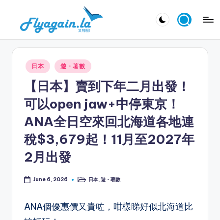
Skip
又
to
飛
content
啦
Posted
日本
遊・著數
！
in
【日本】賣到下年二月出發！
Fl
可以open jaw+中停東京！
y
ANA全日空來回北海道各地連
a
稅$3,679起！11月至2027年
g
2月出發
ai
n.
日本
,
遊・著數
June 6, 2026
Posted
la
in
ANA個優惠價又貴咗，咁樣睇好似北海道比