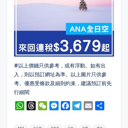
#以上價錢只供參考，或有浮動。如有出
入，則以預訂網址為準。以上圖片只供參
考。優惠受條款及細則約束，建議預訂前先
行細閱
W
T
W
M
F
T
E
S
h
hr
e
e
a
el
m
h
a
e
C
s
c
e
ai
ar
Tags: