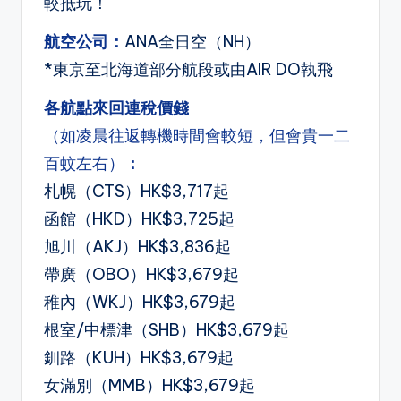
較抵玩！
航空公司：
ANA全日空（NH）
*東京至北海道部分航段或由AIR DO執飛
各航點來回連稅價錢
（如凌晨往返轉機時間會較短，但會貴一二
百蚊左右）
：
札幌（CTS）HK$3,717起
函館（HKD）HK$3,725起
旭川（AKJ）HK$3,836起
帶廣（OBO）HK$3,679起
稚內（WKJ）HK$3,679起
根室/中標津（SHB）HK$3,679起
釧路（KUH）HK$3,679起
女滿別（MMB）HK$3,679起