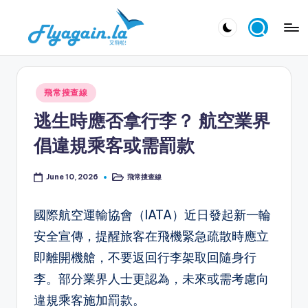
Skip
又
to
飛
content
啦
Posted
飛常搜查線
！
in
逃生時應否拿行李？ 航空業界
Fl
倡違規乘客或需罰款
y
a
飛常搜查線
June 10, 2026
Posted
in
g
國際航空運輸協會（IATA）近日發起新一輪
ai
安全宣傳，提醒旅客在飛機緊急疏散時應立
n.
即離開機艙，不要返回行李架取回隨身行
la
李。部分業界人士更認為，未來或需考慮向
違規乘客施加罰款。