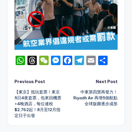
W
T
W
M
F
T
E
S
h
hr
e
e
a
el
m
h
a
e
C
s
c
e
ai
ar
Post
Previous Post
Next Post
ts
a
h
s
e
gr
l
e
【東京】抵玩套票！東京
中東第四寶再發力！
navigation
A
d
a
e
b
a
5日4夜套票，包來回機票
Riyadh Air 再增5個航點
+4晚酒店，每位連稅
全球版圖逐步成形
p
s
t
n
o
m
$2,762起！8月至12月指
p
g
o
定日子出發
er
k