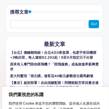
搜尋文章
Go!
最新文章
【台北】價錢都唔錯！台北4日3夜套票，包星宇來回機票
+3晚住宿，每人連稅$2,292起！8至9月指定日子出發
原來有人專門陪你搭飛機？「陪飛服務」成為旅遊界新興需
求
意大利驚現「假古蹟」遊客花40歐元參觀假古羅馬劇場
【曼谷】超前部署！自由混艙配搭！阿聯酋航空來回曼谷連
稅$1,849起！2027年1月至6月指定日子出發
我們重視您的私隱
歷時近10年 波音737 MAX 7終獲FAA認證 最快明年正式載
客
我們使用 Cookie 來提升您的瀏覽體驗、提供個人化廣告或內