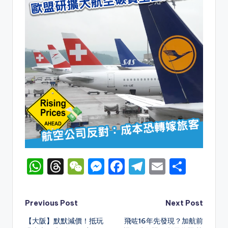
W
T
W
M
F
T
E
S
h
hr
e
e
a
el
m
h
a
e
C
s
c
e
ai
ar
Post
Previous Post
Next Post
ts
a
h
s
e
gr
l
e
【大阪】默默減價！抵玩
飛咗16年先發現？加航前
navigation