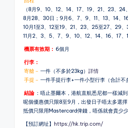
回程
（8月9、10、12、14、17、19、21、23、2
8月28、30日；9月6、7、9、11、13、14、1
10月1至3、12至19、21、23、25至27、29、
11月2、3、5、7、9、10、12、14、16、17、
機票有效期：
6個月
行李：
寄艙－
一件（不多於23kg）
詳情
手提－
一件手提行李+一件小型行李（合計不
結論
：唔止墨爾本，港航直航悉尼都一樣減到
呢個優惠價只限8至9月，出發日子唔太多選
抵價只限用Mastercard俾錢，唔係就會貴少
【預訂網址】
https://hk.trip.com/