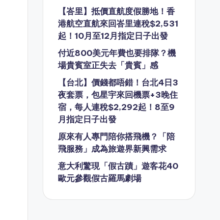
【峇里】抵價直航度假勝地！香
港航空直航來回峇里連稅$2,531
起！10月至12月指定日子出發
付近800美元年費也要排隊？機
場貴賓室正失去「貴賓」感
【台北】價錢都唔錯！台北4日3
夜套票，包星宇來回機票+3晚住
宿，每人連稅$2,292起！8至9
月指定日子出發
原來有人專門陪你搭飛機？「陪
飛服務」成為旅遊界新興需求
意大利驚現「假古蹟」遊客花40
歐元參觀假古羅馬劇場