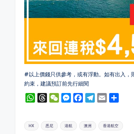
#以上價錢只供參考，或有浮動。如有出入，
約束，建議預訂前先行細閱
W
T
W
M
F
T
E
S
h
hr
e
e
a
el
m
h
a
e
C
s
c
e
ai
ar
ts
a
h
s
e
gr
l
e
HX
悉尼
港航
澳洲
香港航空
Tags: