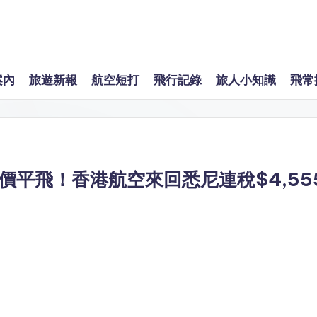
案內
旅遊新報
航空短打
飛行記錄
旅人小知識
飛常
平飛！香港航空來回悉尼連稅$4,55