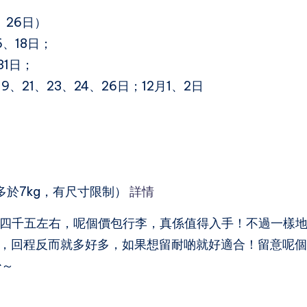
4、26日）
6、18日；
31日；
19、21、23、24、26日；12月1、2日
多於7kg，有尺寸限制）
詳情
四千五左右，呢個價包行李，真係值得入手！不過一樣
擇，回程反而就多好多，如果想留耐啲就好適合！留意呢
少～