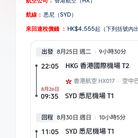
航空公司：
香港航空（HX）
n.
航線：
悉尼（SYD）
la
來回連稅價錢
：
HK$4,555起（下列括號內