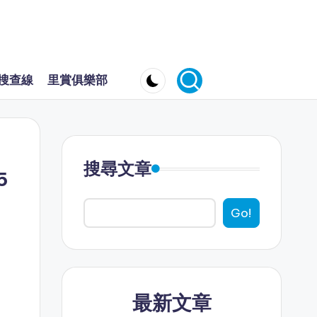
搜查線
里賞俱樂部
搜尋文章
5
Go!
最新文章