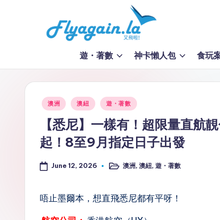
Skip
to
又
content
遊・著數
神卡懶人包
食玩
飛
啦
Posted
澳洲
澳紐
遊・著數
！
in
【悉尼】一樣有！超限量直航靚價
Fl
起！8至9月指定日子出發
y
June 12, 2026
澳洲
,
澳紐
,
遊・著數
Posted
a
in
g
唔止墨爾本，想直飛悉尼都有平呀！
ai