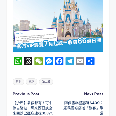
W
T
W
M
F
T
E
S
h
hr
e
e
a
el
m
h
a
e
C
s
c
e
ai
ar
Tags:
日本
東京
迪士尼
ts
a
h
s
e
gr
l
e
A
d
a
e
b
a
Post
Previous Post
Next Post
p
s
t
n
o
m
【沙巴】暑假都有！可中
兩個雪糕盛惠近$400？
navigation
停吉隆坡！馬來西亞航空
羅馬雪糕店捲「劏客」爭
p
g
o
來回沙巴亞庇連稅$1,875
議