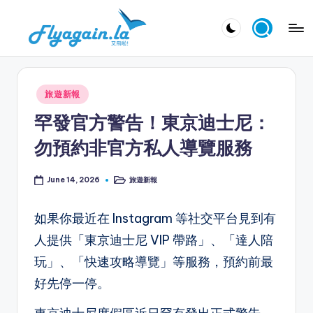
Skip
又
to
飛
content
啦
Posted
旅遊新報
！
in
罕發官方警告！東京迪士尼：
Fl
勿預約非官方私人導覽服務
y
a
旅遊新報
June 14, 2026
Posted
in
g
如果你最近在 Instagram 等社交平台見到有
ai
人提供「東京迪士尼 VIP 帶路」、「達人陪
n.
玩」、「快速攻略導覽」等服務，預約前最
la
好先停一停。