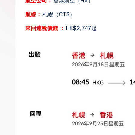
航空公司：
香港航空（HX）
n.
航線：
札幌（CTS）
la
來回連稅價錢
：
HK$2,747起