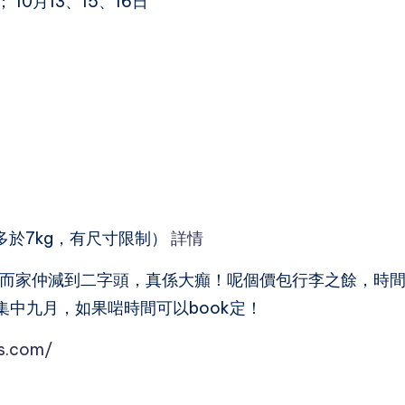
 10月13、15、16日
多於7kg，有尺寸限制）
詳情
而家仲減到二字頭，真係大癲！呢個價包行李之餘，時
中九月，如果啱時間可以book定！
es.com/