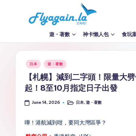
Skip
to
又
content
遊・著數
神卡懶人包
食玩
飛
啦
Posted
日本
遊・著數
！
in
【札幌】減到二字頭！限量大劈價
Fl
起！8至10月指定日子出發
y
June 14, 2026
日本
,
遊・著數
Posted
a
in
g
嘩！港航減到咁，要同大灣區爭？
ai