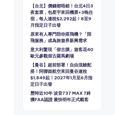
【台北】價錢都唔錯！台北4日3
夜套票，包星宇來回機票+3晚住
宿，每人連稅$2,292起！8至9
月指定日子出發
原來有人專門陪你搭飛機？「陪
飛服務」成為旅遊界新興需求
意大利驚現「假古蹟」遊客花40
歐元參觀假古羅馬劇場
【曼谷】超前部署！自由混艙配
搭！阿聯酋航空來回曼谷連稅
$1,849起！2027年1月至6月指
定日子出發
歷時近10年 波音737 MAX 7終
獲FAA認證 最快明年正式載客