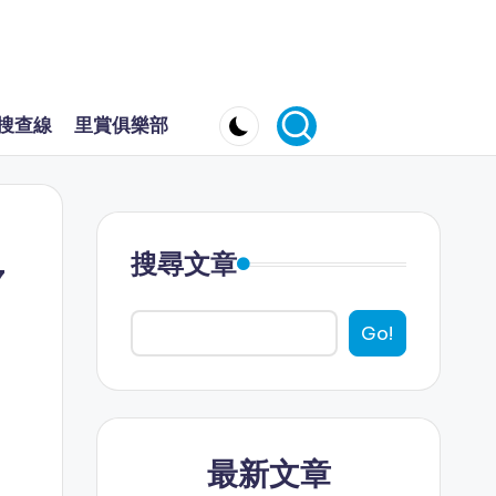
搜查線
里賞俱樂部
搜尋文章
7
Go!
最新文章