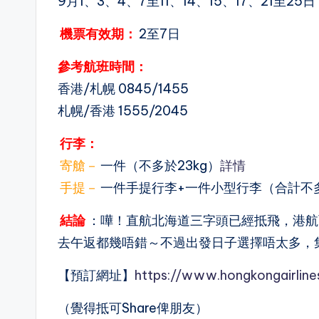
9月1、3、4、7至11、14、15、17、21至25日；
機票有效期：
2至7日
參考航班時間：
香港/札幌 0845/1455
札幌/香港 1555/2045
行李：
寄艙－
一件（不多於23kg）
詳情
手提－
一件手提行李+一件小型行李（合計不
結論
：嘩！直航北海道三字頭已經抵飛，港航
去午返都幾唔錯～不過出發日子選擇唔太多，集
【預訂網址】
https://www.hongkongairlin
（覺得抵可Share俾朋友）