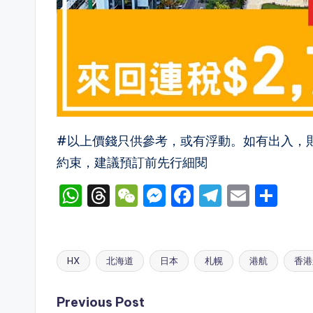
#以上價錢只供參考，或有浮動。如有出入，
約束，建議預訂前先行細閱
W
T
W
M
F
T
E
S
h
hr
e
e
a
el
m
h
a
e
C
s
c
e
ai
ar
ts
a
h
s
e
gr
l
e
HX
北海道
日本
札幌
港航
香港
Tags:
A
d
a
e
b
a
Post
p
s
t
n
o
m
Previous Post