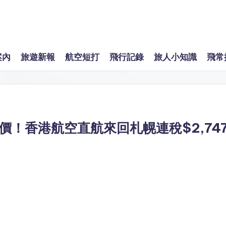
案內
旅遊新報
航空短打
飛行記錄
旅人小知識
飛常
！香港航空直航來回札幌連稅$2,74