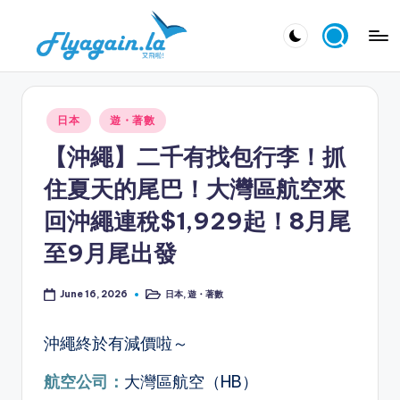
Skip
又
to
飛
content
啦
Posted
日本
遊・著數
！
in
【沖繩】二千有找包行李！抓
Fl
住夏天的尾巴！大灣區航空來
y
回沖繩連稅$1,929起！8月尾
a
至9月尾出發
g
ai
日本
,
遊・著數
June 16, 2026
Posted
n.
in
la
沖繩終於有減價啦～
航空公司：
大灣區航空（HB）