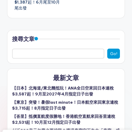
er
k
$1,387起！6月尾至10月
尾出發
搜尋文章
Go!
最新文章
【日本】北海道/東北幾抵玩！ANA全日空來回日本連稅
$3,587起！9月至2027年4月指定日子出發
【東京】突發！暑假last minute！日本航空來回東京連稅
$3,715起！8月指定日子出發
【峇里】抵價直航度假勝地！香港航空直航來回峇里連稅
$2,531起！10月至12月指定日子出發
付近800美元年費也要排隊？機場貴賓室正失去「貴賓」感