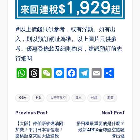
#以上價錢只供參考，或有浮動。如有出
入，則以預訂網址為準。以上圖片只供參
考。優惠受條款及細則約束，建議預訂前先
行細閱
W
T
W
M
F
T
E
S
h
hr
e
e
a
el
m
h
a
e
C
s
c
e
ai
ar
Tags:
GBA
HB
大灣區航空
日本
沖繩
那霸
ts
a
h
s
e
gr
l
e
A
d
a
e
b
a
Post
Previous Post
Next Post
p
s
t
n
o
m
【大阪】仲係唔收燃油附
搭飛機最重要的是什麼？
navigation
加費！平飛日本靠佢啦！
最新APEX全球航空體驗
p
g
o
樂桃航空來回大阪連稅
獎出爐