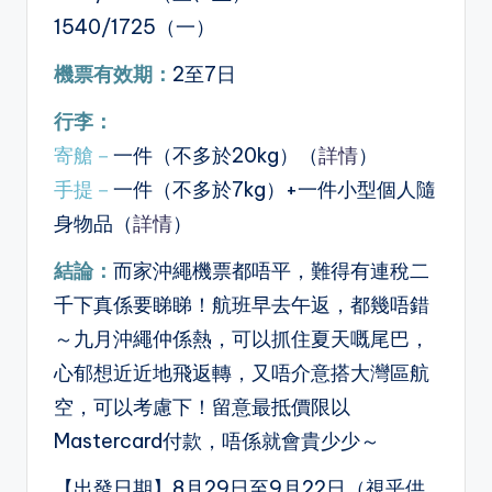
1540/1725（一）
機票有效期
：
2至7日
行李：
寄艙－
一件（不多於20kg）（
詳情
）
手提－
一件（不多於7kg）+一件小型個人隨
身物品（
詳情
）
結論：
而家沖繩機票都唔平，難得有連稅二
千下真係要睇睇！航班早去午返，都幾唔錯
～九月沖繩仲係熱，可以抓住夏天嘅尾巴，
心郁想近近地飛返轉，又唔介意搭大灣區航
空，可以考慮下！留意最抵價限以
Mastercard付款，唔係就會貴少少～
【出發日期】8月29日至9月22日（視乎供