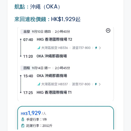
航點：
沖繩（OKA）
來回連稅價錢
：
HK$1,929起