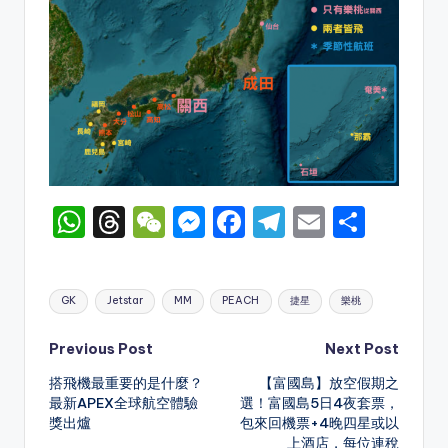
W
T
W
M
F
T
E
S
h
hr
e
e
a
el
m
h
a
e
C
s
c
e
ai
ar
Tags:
GK
Jetstar
MM
PEACH
捷星
樂桃
ts
a
h
s
e
gr
l
e
A
d
a
e
b
a
Post
Previous Post
Next Post
p
s
t
n
o
m
搭飛機最重要的是什麼？
【富國島】放空假期之
navigation
最新APEX全球航空體驗
選！富國島5日4夜套票，
p
g
o
獎出爐
包來回機票+4晚四星或以
er
k
上酒店，每位連稅