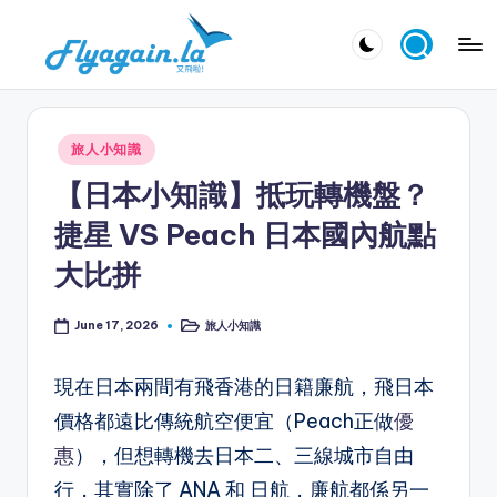
Skip
又
to
飛
content
啦
Posted
旅人小知識
！
in
【日本小知識】抵玩轉機盤？
Fl
捷星 VS Peach 日本國內航點
y
大比拼
a
g
旅人小知識
June 17, 2026
Posted
in
ai
現在日本兩間有飛香港的日籍廉航，飛日本
n.
價格都遠比傳統航空便宜（Peach正做
優
la
惠
），但想轉機去日本二、三線城市自由
行，其實除了 ANA 和 日航，廉航都係另一