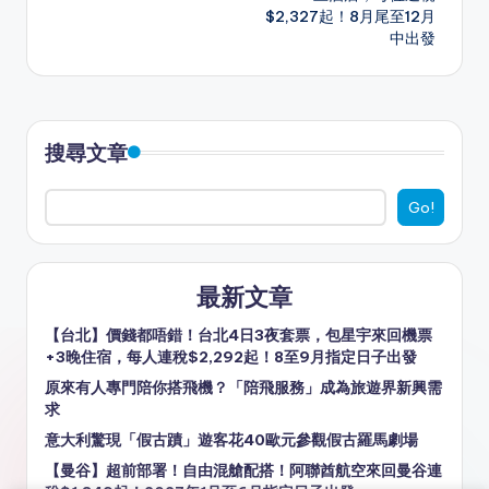
$2,327起！8月尾至12月
中出發
搜尋文章
Go!
最新文章
【台北】價錢都唔錯！台北4日3夜套票，包星宇來回機票
+3晚住宿，每人連稅$2,292起！8至9月指定日子出發
原來有人專門陪你搭飛機？「陪飛服務」成為旅遊界新興需
求
意大利驚現「假古蹟」遊客花40歐元參觀假古羅馬劇場
【曼谷】超前部署！自由混艙配搭！阿聯酋航空來回曼谷連