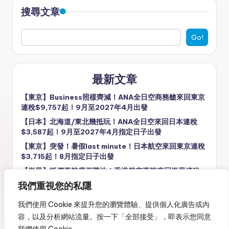
搜尋文章
Go!
最新文章
【東京】Business照樣齊減！ANA全日空商務艙來回東京
連稅$9,757起！9月至2027年4月出發
【日本】北海道/東北幾抵玩！ANA全日空來回日本連稅
$3,587起！9月至2027年4月指定日子出發
【東京】突發！暑假last minute！日本航空來回東京連稅
$3,715起！8月指定日子出發
【峇里】抵價直航度假勝地！香港航空直航來回峇里連稅
$2,531起！10月至12月指定日子出發
我們重視您的私隱
付近800美元年費也要排隊？機場貴賓室正失去「貴賓」感
我們使用 Cookie 來提升您的瀏覽體驗、提供個人化廣告或內
容，以及分析網站流量。按一下「全部接受」，即表示您同意