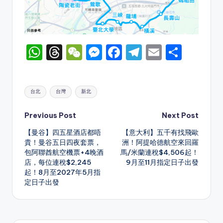
W
T
W
M
F
T
E
S
h
hr
e
e
a
el
m
h
a
e
C
s
c
e
ai
ar
Tags:
台北
台灣
新北
ts
a
h
s
e
gr
l
e
A
d
a
e
b
a
Post
Previous Post
Next Post
p
s
t
n
o
m
【曼谷】四五星酒店都唔
【意大利】五千有找飛歐
navigation
貴！曼谷五日四夜套票，
洲！阿提哈德航空來回羅
p
g
o
包阿聯酋航空機票+4晚酒
馬/米蘭連稅$4,506起！
er
k
店，每位連稅$2,245
9月至11月指定日子出發
起！8月至2027年5月指
定日子出發