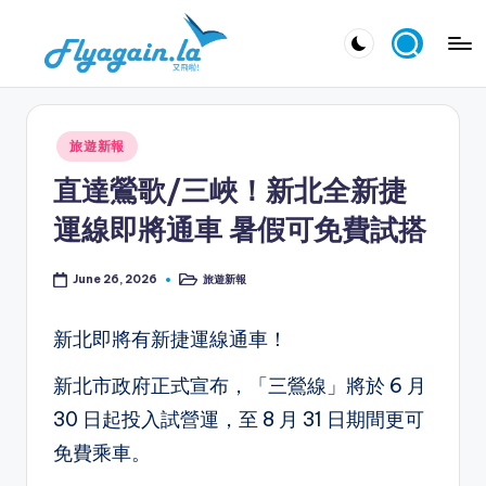
Skip
又
to
飛
content
啦
Posted
旅遊新報
！
in
直達鶯歌/三峽！新北全新捷
Fl
運線即將通車 暑假可免費試搭
y
a
旅遊新報
June 26, 2026
Posted
in
g
新北即將有新捷運線通車！
ai
n.
新北市政府正式宣布，「三鶯線」將於 6 月
la
30 日起投入試營運，至 8 月 31 日期間更可
免費乘車。