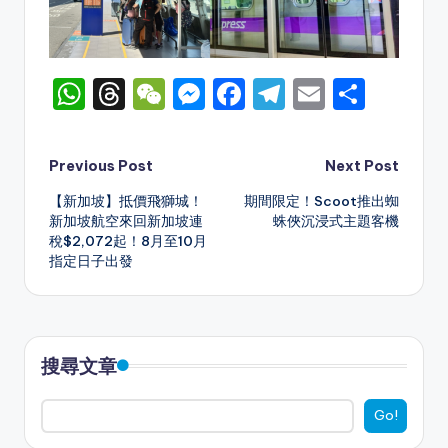
W
T
W
M
F
T
E
S
h
hr
e
e
a
el
m
h
a
e
C
s
c
e
ai
ar
Post
Previous Post
Next Post
ts
a
h
s
e
gr
l
e
【新加坡】抵價飛獅城！
期間限定！Scoot推出蜘
navigation
A
d
a
e
b
a
新加坡航空來回新加坡連
蛛俠沉浸式主題客機
稅$2,072起！8月至10月
p
s
t
n
o
m
指定日子出發
p
g
o
er
k
搜尋文章
Go!