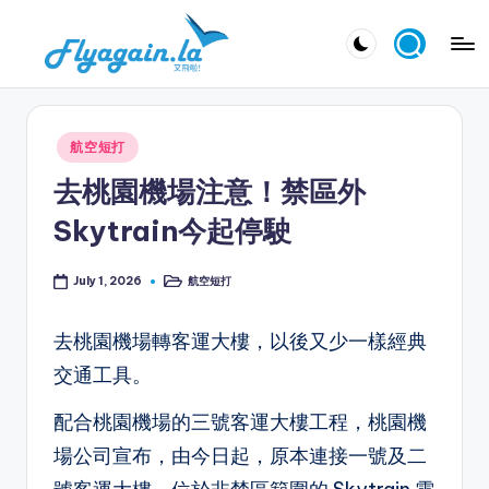
Skip
又
to
飛
content
啦
Posted
航空短打
！
in
去桃園機場注意！禁區外
Fl
Skytrain今起停駛
y
a
航空短打
July 1, 2026
Posted
in
g
去桃園機場轉客運大樓，以後又少一樣經典
ai
交通工具。
n.
la
配合桃園機場的三號客運大樓工程，桃園機
場公司宣布，由今日起，原本連接一號及二