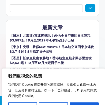
Go!
最新文章
【日本】北海道/東北幾抵玩！ANA全日空來回日本連稅
$3,587起！9月至2027年4月指定日子出發
【東京】突發！暑假last minute！日本航空來回東京連稅
$3,715起！8月指定日子出發
【峇里】抵價直航度假勝地！香港航空直航來回峇里連稅
$2,531起！10月至12月指定日子出發
付近800美元年費也要排隊？機場貴賓室正失去「貴賓」感
我們重視您的私隱
【台北】價錢都唔錯！台北4日3夜套票，包星宇來回機票
+3晚住宿，每人連稅$2,292起！8至9月指定日子出發
我們使用 Cookie 來提升您的瀏覽體驗、提供個人化廣告或內
容，以及分析網站流量。按一下「全部接受」，即表示您同意
我們使用 Cookie。
Copyright 2026 —
又飛啦！Flyagain.la
. All rights reserved.