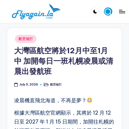
Skip
又
to
飛
content
啦
Posted
航空短打
！
in
大灣區航空將於12月中至1月
Fl
中 加開每日一班札幌凌晨或清
y
晨出發航班
a
g
航空短打
July 5, 2026
Posted
in
ai
凌晨機直飛北海道，不再是夢？
n.
la
根據大灣區航空官網顯示，其將於 12 月 12
日至 2027 年 1 月 15 日期間，加開往札幌的