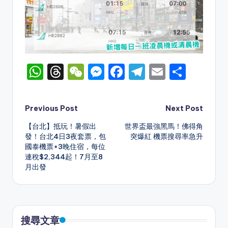
W
T
W
M
F
T
E
S
h
hr
e
e
a
el
m
h
a
e
C
s
c
e
ai
ar
Post
Previous Post
Next Post
ts
a
h
s
e
gr
l
e
【台北】抵玩！暑假出
世界盃最強黑馬！佛得角
navigation
A
d
a
e
b
a
發！台北4日3夜套票，包
突爆紅 機票搜尋率急升
國泰機票+3晚住宿，每位
p
s
t
n
o
m
連稅$2,344起！7月至8
p
g
o
月出發
er
k
搜尋文章