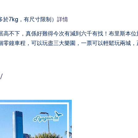
）
於7kg，有尺寸限制）
詳情
居高不下，真係好難得今次有減到六千有找！布里斯本位
個零鐘車程，可以玩盡三大樂園，一票可以輕鬆玩兩城，
/