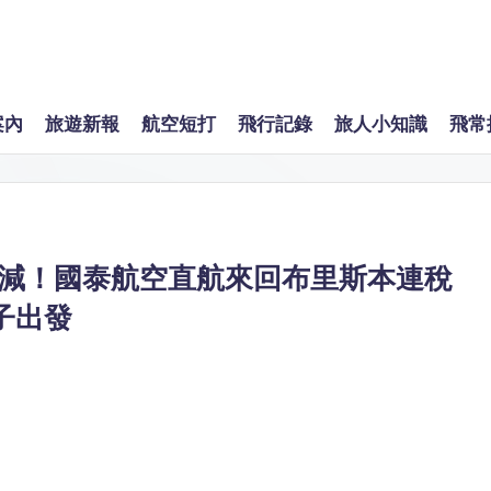
案內
旅遊新報
航空短打
飛行記錄
旅人小知識
飛常
減！國泰航空直航來回布里斯本連稅
日子出發