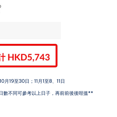
10月19至30日；11月1至8、11日
日數不同可參考以上日子，再前前後後咁搵**