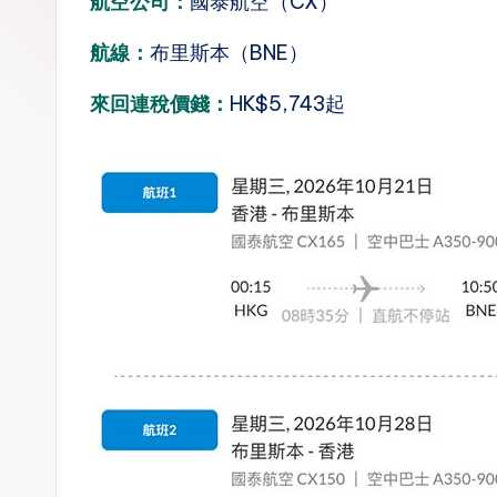
航空公司：
國泰航空（CX）
n.
航線：
布里斯本（BNE）
la
來回連稅價錢：
HK$5,743起