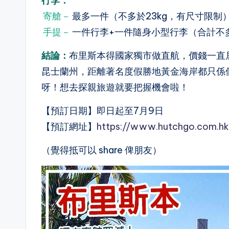
行李：
寄艙－
最多一件（不多於23kg，有尺寸限制
手提－
一件行李+一件隨身小型行李（合計不多
結論：
布里斯本得國家獨市做直航，價錢一直
昆士蘭州，距離著名度假勝地黃金海岸都只係
呀！想去探親旅遊就要把握機會啦！
【預訂日期】即日起至7月9日
【預訂網址】
https://www.hutchgo.com.hk
（覺得抵可以 share 俾朋友）