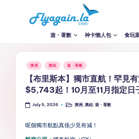
Skip
to
又
content
遊・著數
神卡懶人包
食玩
飛
啦
Posted
澳洲
澳紐
遊・著數
！
in
【布里斯本】獨市直航！罕見有
Fl
$5,743起！10月至11月指定
y
July 5, 2026
澳洲
,
澳紐
,
遊・著數
Posted
a
in
g
呢個獨市航點真係少見有減！
ai