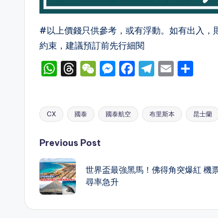
#以上價錢只供參考，或有浮動。如有出入，
約束，建議預訂前先行細閱
W
T
W
M
F
T
E
S
h
hr
e
e
a
el
m
h
a
e
C
s
c
e
ai
ar
ts
a
h
s
e
gr
l
e
CX
國泰
國泰航空
布里斯本
昆士蘭
Tags:
A
d
a
e
b
a
Post
p
s
t
n
o
m
Previous Post
p
g
o
navigation
世界盃最強黑馬！佛得角突爆紅 機
er
k
尋率急升