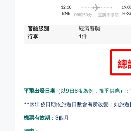
平飛出發日期
（以9日8夜為例，視乎供應）
：
**因出發日期依旅遊日數會有所改變；如旅遊
機票有效期：
3個月