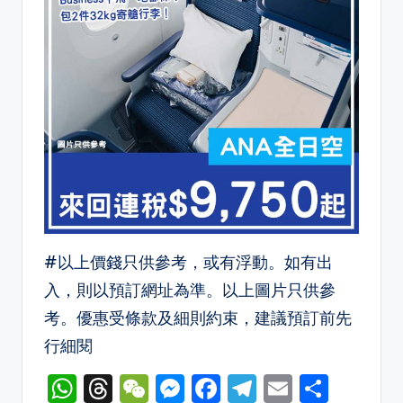
#以上價錢只供參考，或有浮動。如有出
入，則以預訂網址為準。以上圖片只供參
考。優惠受條款及細則約束，建議預訂前先
行細閱
W
T
W
M
F
T
E
S