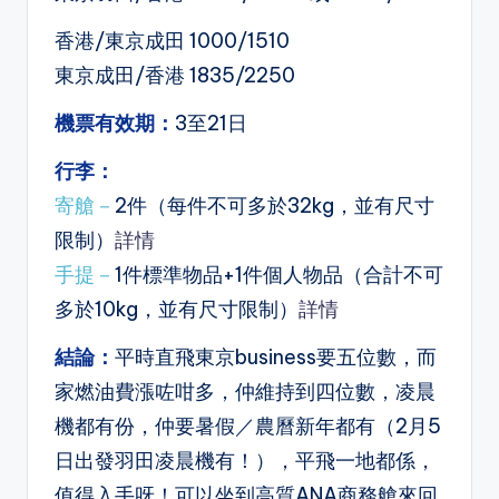
香港/東京成田 1000/1510
東京成田/香港 1835/2250
機票有效期：
3至21日
行李：
寄艙－
2件（每件不可多於32kg，並有尺寸
限制）
詳情
手提－
1件標準物品+1件個人物品（合計不可
多於10kg，並有尺寸限制）
詳情
結論：
平時直飛東京business要五位數，而
家燃油費漲咗咁多，仲維持到四位數，凌晨
機都有份，仲要暑假／農曆新年都有（2月5
日出發羽田凌晨機有！），平飛一地都係，
值得入手呀！可以坐到高質ANA商務艙來回