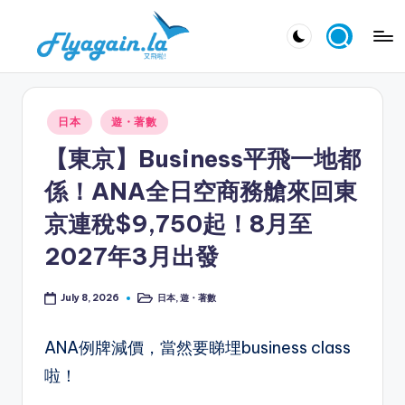
Skip
又
to
飛
content
啦
Posted
日本
遊・著數
！
in
【東京】Business平飛一地都
Fl
係！ANA全日空商務艙來回東
y
京連稅$9,750起！8月至
a
2027年3月出發
g
ai
日本
,
遊・著數
July 8, 2026
Posted
n.
in
la
ANA例牌減價，當然要睇埋business class
啦！