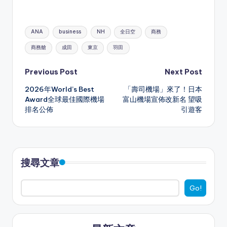
h
hr
e
e
a
el
m
h
a
e
C
s
c
e
ai
ar
Tags:
ANA
business
NH
全日空
商務
ts
a
h
s
e
gr
l
e
商務艙
成田
東京
羽田
A
d
a
e
b
a
p
s
t
n
o
m
Post
Previous Post
Next Post
p
g
o
2026年World’s Best
「壽司機場」來了！日本
navigation
Award全球最佳國際機場
富山機場宣佈改新名 望吸
er
k
排名公佈
引遊客
搜尋文章
Go!