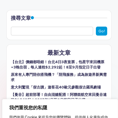
搜尋文章
Go!
最新文章
【台北】價錢都唔錯！台北4日3夜套票，包星宇來回機票
+3晚住宿，每人連稅$2,292起！8至9月指定日子出發
原來有人專門陪你搭飛機？「陪飛服務」成為旅遊界新興需
求
意大利驚現「假古蹟」遊客花40歐元參觀假古羅馬劇場
【曼谷】超前部署！自由混艙配搭！阿聯酋航空來回曼谷連
稅$1,849起！2027年1月至6月指定日子出發
我們重視您的私隱
歷時近10年 波音737 MAX 7終獲FAA認證 最快明年正式載
客
我們使用 Cookie 來提升您的瀏覽體驗、提供個人化廣告或內