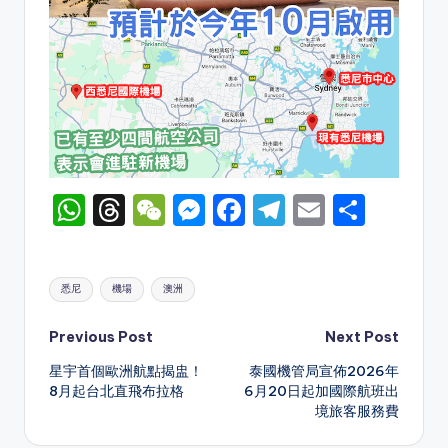
W
T
W
M
F
T
E
S
h
hr
e
e
a
el
m
h
a
e
C
s
c
e
ai
ar
Tags:
悉尼
機場
澳洲
ts
a
h
s
e
gr
l
e
A
d
a
e
b
a
Post
Previous Post
Next Post
p
s
t
n
o
m
星宇首個歐洲航點揭盅！
泰國機管局宣佈2026年
navigation
8月起台北直飛布拉格
6月20日起加國際航班出
p
g
o
境旅客服務費
er
k