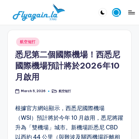
Skip
又
to
飛
content
啦
Posted
航空短打
！
in
悉尼第二個國際機場！西悉尼
Fl
國際機場預計將於2026年10
y
月啟用
a
g
航空短打
March 5, 2026
Posted
in
ai
根據官方網站顯示，西悉尼國際機場
n.
（WSI）預計將於今年 10 月啟用，悉尼將躍
la
升為「雙機場」城市。新機場距悉尼 CBD
以西約 44 公里（與難波及關西機場距離相