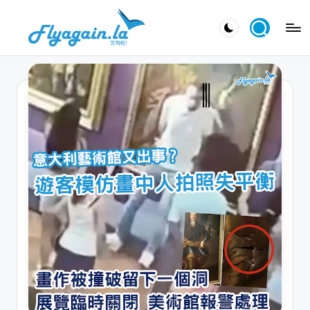
Skip
又
to
飛
content
啦
！
Fl
y
a
g
ai
n.
la