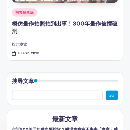
Posted
飛常搜查線
in
模仿畫作拍照拍到出事！300年畫作被撞破
洞
按此瀏覽
June 25, 2025
搜尋文章
Go!
最新文章
付近800美元年費也要排隊？機場貴賓室正失去「貴賓」感