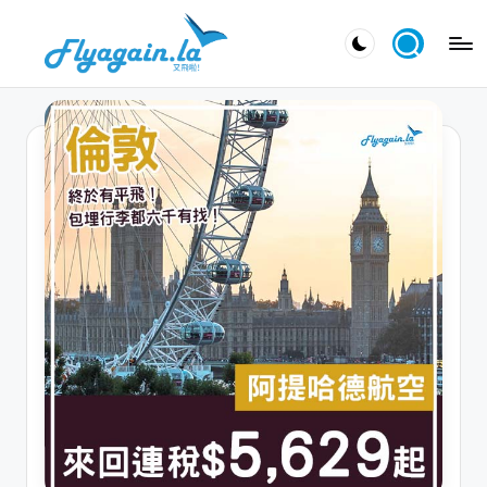
Skip
又
to
飛
content
啦
！
Fl
y
a
g
ai
n.
la