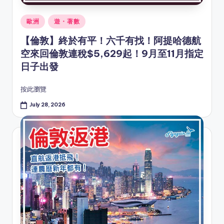
Posted
歐洲
遊・著數
in
【倫敦】終於有平！六千有找！阿提哈德航
空來回倫敦連稅$5,629起！9月至11月指定
日子出發
按此瀏覽
July 28, 2026