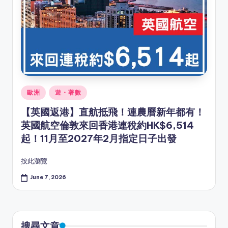
Posted
歐洲
遊・著數
in
【英國返港】直航抵飛！連農曆新年都有！
英國航空倫敦來回香港連稅約HK$6,514
起！11月至2027年2月指定日子出發
按此瀏覽
June 7, 2026
搜尋文章