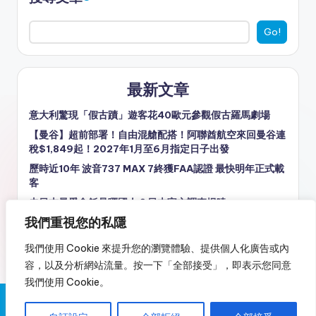
Go!
最新文章
意大利驚現「假古蹟」遊客花40歐元參觀假古羅馬劇場
【曼谷】超前部署！自由混艙配搭！阿聯酋航空來回曼谷連
稅$1,849起！2027年1月至6月指定日子出發
歷時近10年 波音737 MAX 7終獲FAA認證 最快明年正式載
客
去日本最愛食飯是哪國人？日本官方調查揭曉
我們重視您的私隱
【曼徹斯特】探親抵飛！轉機時間唔長！阿提哈德航空來回
曼徹斯特連稅$5,924起！10月至11月指定日子出發
我們使用 Cookie 來提升您的瀏覽體驗、提供個人化廣告或內
容，以及分析網站流量。按一下「全部接受」，即表示您同意
我們使用 Cookie。
Copyright 2026 —
又飛啦！Flyagain.la
. All rights reserved.