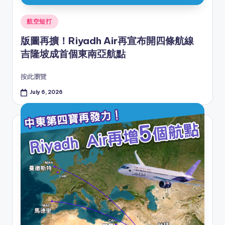
Posted
航空短打
in
版圖再擴！Riyadh Air再宣布開四條航線
吉隆坡成首個東南亞航點
按此瀏覽
July 6, 2026