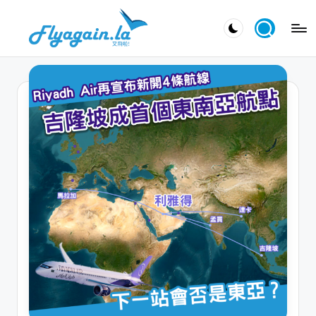
Skip
又
to
飛
content
啦
！
Fl
y
a
g
ai
n.
la