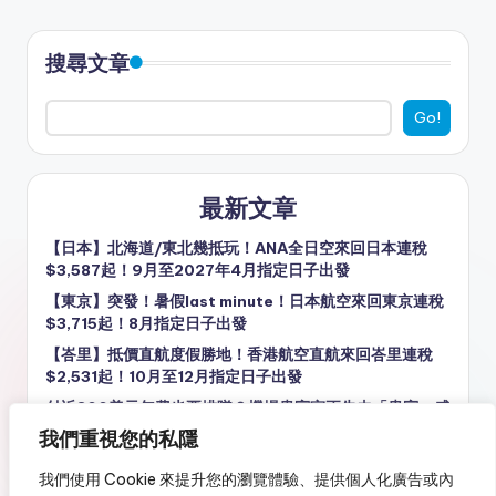
搜尋文章
Go!
最新文章
【日本】北海道/東北幾抵玩！ANA全日空來回日本連稅
$3,587起！9月至2027年4月指定日子出發
【東京】突發！暑假last minute！日本航空來回東京連稅
$3,715起！8月指定日子出發
【峇里】抵價直航度假勝地！香港航空直航來回峇里連稅
$2,531起！10月至12月指定日子出發
付近800美元年費也要排隊？機場貴賓室正失去「貴賓」感
我們重視您的私隱
【台北】價錢都唔錯！台北4日3夜套票，包星宇來回機票
+3晚住宿，每人連稅$2,292起！8至9月指定日子出發
我們使用 Cookie 來提升您的瀏覽體驗、提供個人化廣告或內