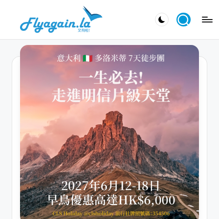
Skip
又
to
飛
content
啦
！
Fl
y
a
g
ai
n.
la