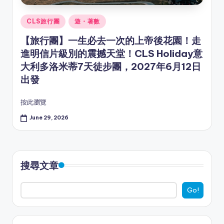
Posted
CLS旅行團
遊・著數
in
【旅行團】一生必去一次的上帝後花園！走
進明信片級別的震撼天堂！CLS Holiday意
大利多洛米蒂7天徒步團，2027年6月12日
出發
按此瀏覽
June 29, 2026
搜尋文章
Go!