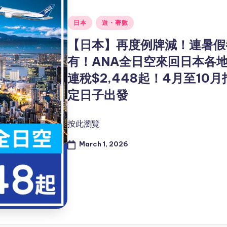
Posted
日本
遊・著數
in
【日本】再度例牌減！連暑假
有！ANA全日空來回日本各
連稅$2,448起！4月至10月
定日子出發
按此瀏覽
March 1, 2026