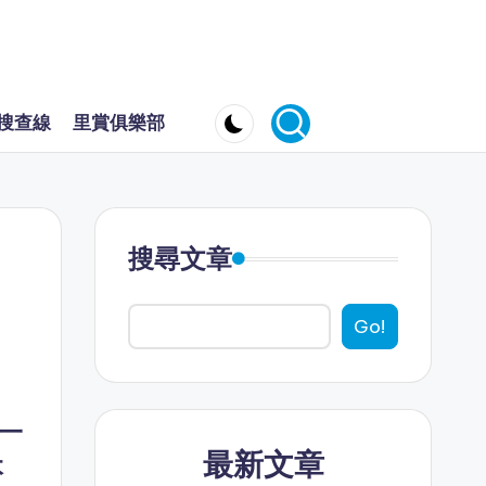
搜查線
里賞俱樂部
搜尋文章
Go!
一
最新文章
本