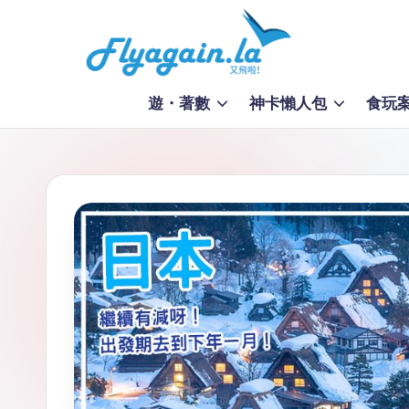
Skip
to
又
content
遊・著數
神卡懶人包
食玩
飛
啦
！
Fl
y
a
g
ai