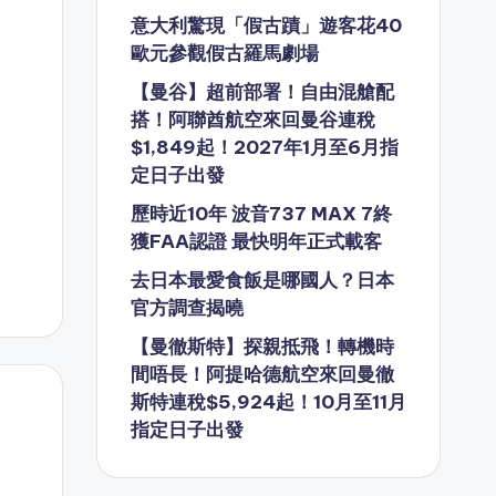
意大利驚現「假古蹟」遊客花40
歐元參觀假古羅馬劇場
【曼谷】超前部署！自由混艙配
搭！阿聯酋航空來回曼谷連稅
$1,849起！2027年1月至6月指
定日子出發
歷時近10年 波音737 MAX 7終
獲FAA認證 最快明年正式載客
去日本最愛食飯是哪國人？日本
官方調查揭曉
【曼徹斯特】探親抵飛！轉機時
間唔長！阿提哈德航空來回曼徹
斯特連稅$5,924起！10月至11月
指定日子出發