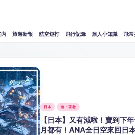
案內
旅遊新報
航空短打
飛行記錄
旅人小知識
飛常
Posted
日本
遊・著數
in
【日本】又有減啦！賣到下年
月都有！ANA全日空來回日