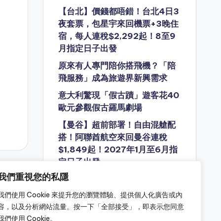
【台北】價錢都唔錯！台北4日3
夜套票，包星宇來回機票+3晚住
宿，每人連稅$2,292起！8至9
月指定日子出發
原來有人專門陪你搭飛機？「陪
飛服務」成為旅遊界新興需求
意大利驚現「假古蹟」遊客花40
歐元參觀假古羅馬劇場
【曼谷】超前部署！自由混艙配
搭！阿聯酋航空來回曼谷連稅
$1,849起！2027年1月至6月指
定日子出發
我們重視您的私隱
歷時近10年 波音737 MAX 7終
獲FAA認證 最快明年正式載客
我們使用 Cookie 來提升您的瀏覽體驗、提供個人化廣告或內
容，以及分析網站流量。按一下「全部接受」，即表示您同意
我們使用 Cookie。