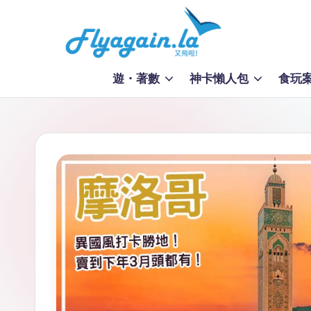
Skip
to
又
content
遊・著數
神卡懶人包
食玩
飛
啦
！
Fl
y
a
g
ai