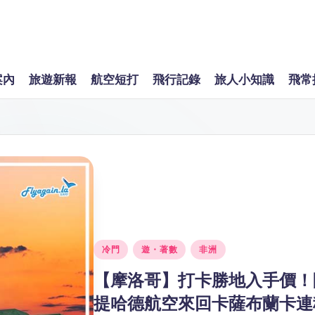
案內
旅遊新報
航空短打
飛行記錄
旅人小知識
飛常
Posted
冷門
遊・著數
非洲
in
【摩洛哥】打卡勝地入手價！
提哈德航空來回卡薩布蘭卡連