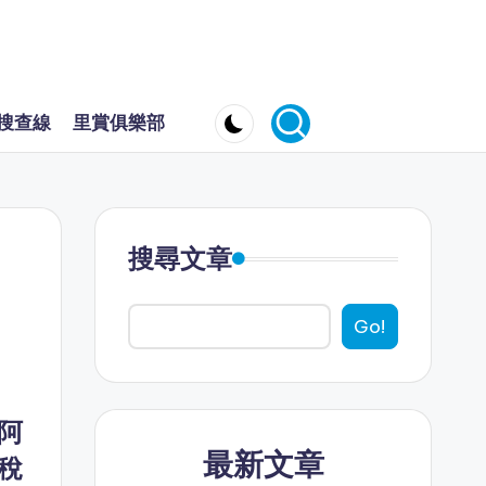
搜查線
里賞俱樂部
搜尋文章
Go!
阿
最新文章
稅