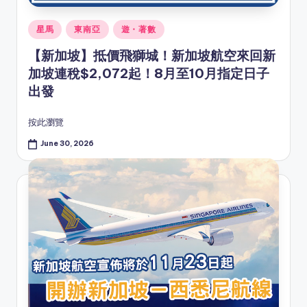
Posted
星馬
東南亞
遊・著數
in
【新加坡】抵價飛獅城！新加坡航空來回新
加坡連稅$2,072起！8月至10月指定日子
出發
按此瀏覽
June 30, 2026