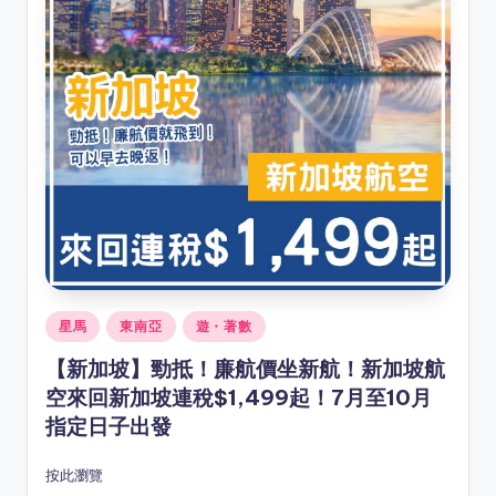
Posted
星馬
東南亞
遊・著數
in
【新加坡】勁抵！廉航價坐新航！新加坡航
空來回新加坡連稅$1,499起！7月至10月
指定日子出發
按此瀏覽