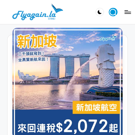
Skip
又
to
飛
content
啦
！
Fl
y
a
g
ai
n.
la