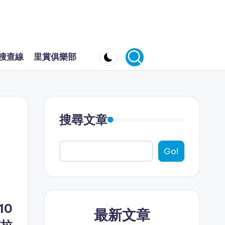
搜查線
里賞俱樂部
搜尋文章
Go!
10
最新文章
布拉