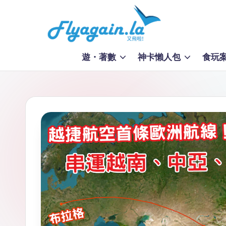
Skip
to
又
content
遊・著數
神卡懶人包
食玩
飛
啦
！
Fl
y
a
g
ai