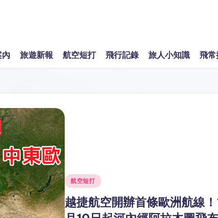
案內
旅遊新報
航空短打
飛行記錄
旅人小知識
飛常
Posted
航空短打
in
越捷航空開辦首條歐洲航線！
月10日起河內經阿拉木圖飛