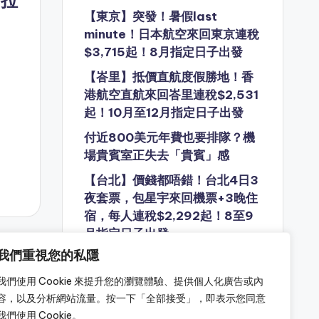
【東京】突發！暑假last
minute！日本航空來回東京連稅
$3,715起！8月指定日子出發
【峇里】抵價直航度假勝地！香
港航空直航來回峇里連稅$2,531
起！10月至12月指定日子出發
付近800美元年費也要排隊？機
場貴賓室正失去「貴賓」感
【台北】價錢都唔錯！台北4日3
夜套票，包星宇來回機票+3晚住
宿，每人連稅$2,292起！8至9
月指定日子出發
我們重視您的私隱
原來有人專門陪你搭飛機？「陪
飛服務」成為旅遊界新興需求
我們使用 Cookie 來提升您的瀏覽體驗、提供個人化廣告或內
容，以及分析網站流量。按一下「全部接受」，即表示您同意
我們使用 Cookie。