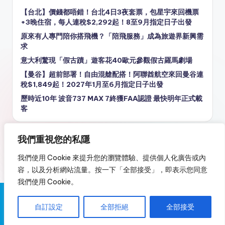
【台北】價錢都唔錯！台北4日3夜套票，包星宇來回機票
+3晚住宿，每人連稅$2,292起！8至9月指定日子出發
原來有人專門陪你搭飛機？「陪飛服務」成為旅遊界新興需
求
意大利驚現「假古蹟」遊客花40歐元參觀假古羅馬劇場
【曼谷】超前部署！自由混艙配搭！阿聯酋航空來回曼谷連
稅$1,849起！2027年1月至6月指定日子出發
歷時近10年 波音737 MAX 7終獲FAA認證 最快明年正式載
客
我們重視您的私隱
我們使用 Cookie 來提升您的瀏覽體驗、提供個人化廣告或內
容，以及分析網站流量。按一下「全部接受」，即表示您同意
我們使用 Cookie。
Copyright 2026 —
又飛啦！Flyagain.la
. All rights reserved.
自訂設定
全部拒絕
全部接受
免責聲明