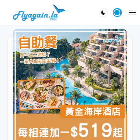
Skip
又
to
飛
content
啦
！
Fl
y
a
g
ai
n.
la