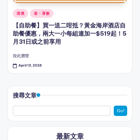
Posted
港澳
遊・著數
in
【自助餐】買一送二咁抵？黃金海岸酒店自
助餐優惠，兩大一小每組連加一$519起！5
月31日或之前享用
按此瀏覽
April 13, 2026
搜尋文章
Go!
最新文章