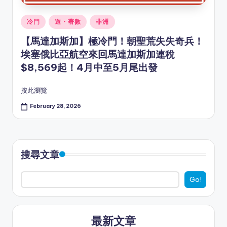
Posted
冷門
遊・著數
非洲
in
【馬達加斯加】極冷門！朝聖荒失失奇兵！
埃塞俄比亞航空來回馬達加斯加連稅
$8,569起！4月中至5月尾出發
按此瀏覽
February 28, 2026
搜尋文章
Go!
最新文章