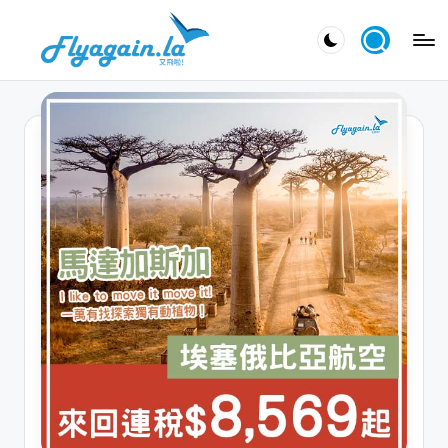
Skip
又
to
飛
content
啦
！
Fl
y
a
g
ai
n.
la