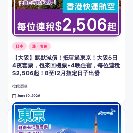
Posted
日本
遊・著數
in
【大阪】默默減價！抵玩過東京！大阪5日
4夜套票，包來回機票+4晚住宿，每位連稅
$2,506起！8至12月指定日子出發
按此瀏覽
June 10, 2026