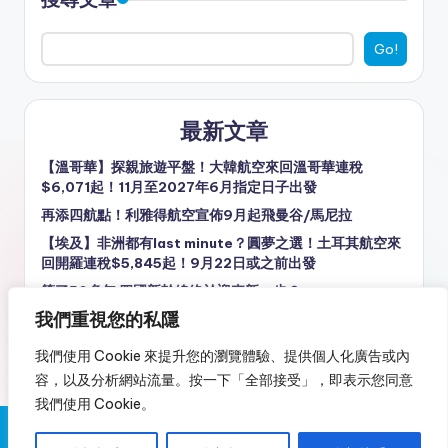
Go!
最新文章
【溫哥華】探親旅遊平盤！大韓航空來回溫哥華連稅
$6,071起！11月至2027年6月指定日子出發
再添四航點！利雅得航空宣佈9月起飛曼谷/馬尼拉
【埃及】非洲都有last minute？圓夢之選！土耳其航空來
回開羅連稅$5,845起！9月22日或之前出發
等了50多年 四國新幹線終於迎來新一步？
我們重視您的私隱
【東京】Business照樣齊減！ANA全日空商務艙來回東京
連稅$9,757起！9月至2027年4月出發
我們使用 Cookie 來提升您的瀏覽體驗、提供個人化廣告或內
容，以及分析網站流量。按一下「全部接受」，即表示您同意
我們使用 Cookie。
Copyright 2026 —
又飛啦！Flyagain.la
. All rights reserved.