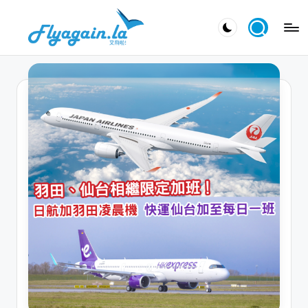
Skip
又
to
飛
content
啦
！
Fl
y
a
g
ai
n.
la