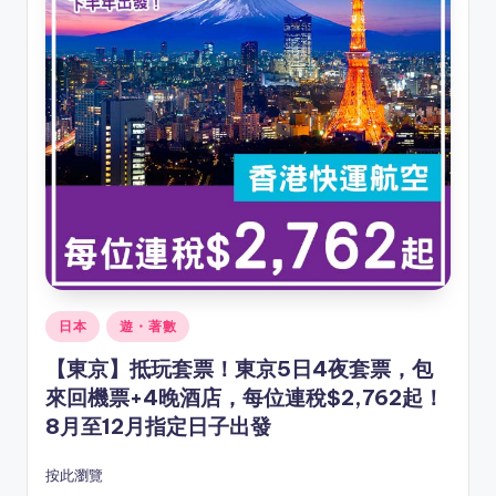
Posted
日本
遊・著數
in
【東京】抵玩套票！東京5日4夜套票，包
來回機票+4晚酒店，每位連稅$2,762起！
8月至12月指定日子出發
按此瀏覽