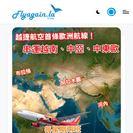
Skip
又
to
飛
content
啦
！
Fl
y
a
g
ai
n.
la