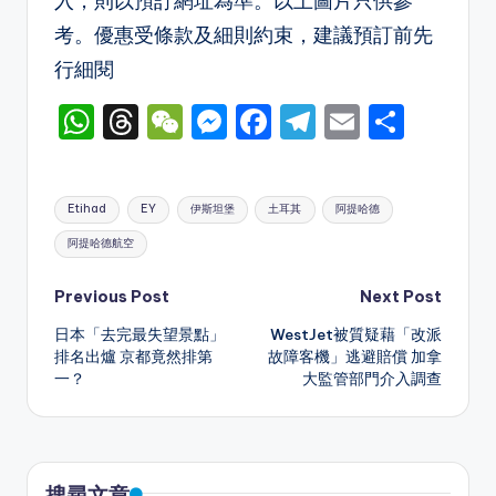
入，則以預訂網址為準。以上圖片只供參
考。優惠受條款及細則約束，建議預訂前先
行細閱
W
T
W
M
F
T
E
S
h
hr
e
e
a
el
m
h
a
e
C
s
c
e
ai
ar
Tags:
Etihad
EY
伊斯坦堡
土耳其
阿提哈德
ts
a
h
s
e
gr
l
e
阿提哈德航空
A
d
a
e
b
a
p
s
t
n
o
m
Post
Previous Post
Next Post
p
g
o
日本「去完最失望景點」
WestJet被質疑藉「改派
navigation
排名出爐 京都竟然排第
故障客機」逃避賠償 加拿
er
k
一？
大監管部門介入調查
搜尋文章