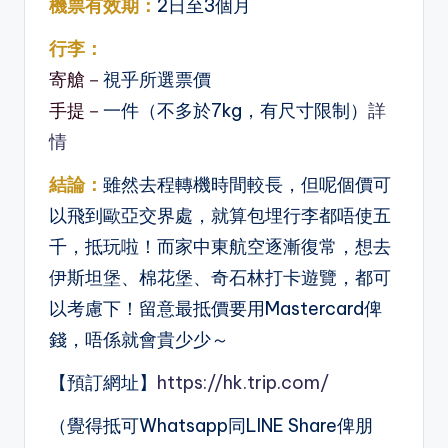
機票有效期：
2日至3個月
行李：
寄艙－
視乎所選票價
手提－
一件（不多於7kg，有尺寸限制）
詳
情
結論：
雖然去程轉機時間較長，但呢個價可
以飛到歐亞交界處，就算包埋行李都唔使五
千，抵玩啦！而家中東航空逐漸復常，想去
伊斯坦堡、棉花堡、奇石林打卡遊覽，都可
以考慮下！留意最抵價要用Mastercard俾
錢，唔係就會貴少少～
【預訂網址】
https://hk.trip.com/
（覺得抵可Whatsapp同LINE Share俾朋