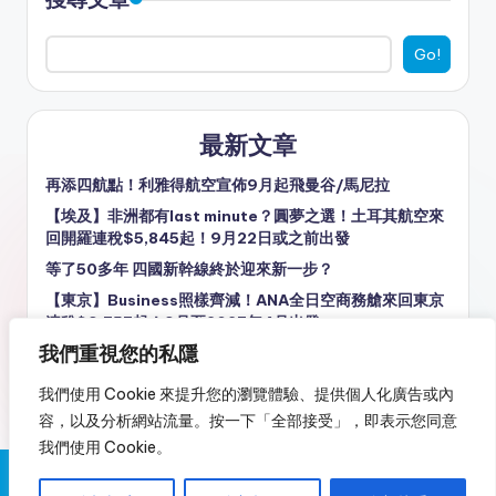
Go!
最新文章
再添四航點！利雅得航空宣佈9月起飛曼谷/馬尼拉
【埃及】非洲都有last minute？圓夢之選！土耳其航空來
回開羅連稅$5,845起！9月22日或之前出發
等了50多年 四國新幹線終於迎來新一步？
【東京】Business照樣齊減！ANA全日空商務艙來回東京
連稅$9,757起！9月至2027年4月出發
我們重視您的私隱
【日本】北海道/東北幾抵玩！ANA全日空來回日本連稅
$3,587起！9月至2027年4月指定日子出發
我們使用 Cookie 來提升您的瀏覽體驗、提供個人化廣告或內
容，以及分析網站流量。按一下「全部接受」，即表示您同意
我們使用 Cookie。
Copyright 2026 —
又飛啦！Flyagain.la
. All rights reserved.