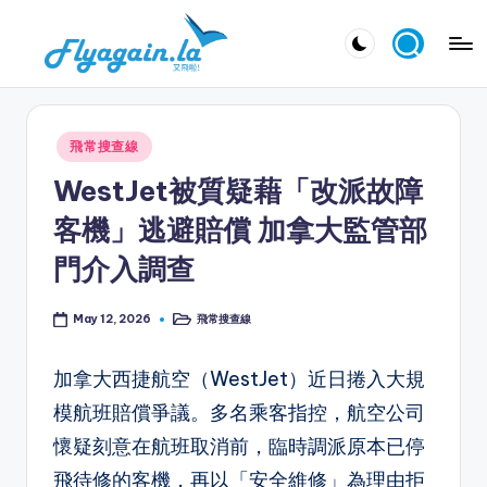
Skip
又
to
飛
content
啦
Posted
飛常搜查線
！
in
WestJet被質疑藉「改派故障
Fl
客機」逃避賠償 加拿大監管部
y
門介入調查
a
g
飛常搜查線
May 12, 2026
Posted
in
ai
加拿大西捷航空（WestJet）近日捲入大規
n.
模航班賠償爭議。多名乘客指控，航空公司
la
懷疑刻意在航班取消前，臨時調派原本已停
飛待修的客機，再以「安全維修」為理由拒