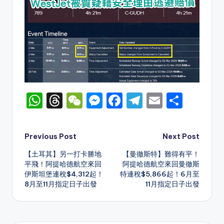
W
T
W
M
F
T
E
S
h
hr
e
e
a
el
m
h
a
e
C
s
c
e
ai
ar
Post
Previous Post
Next Post
ts
a
h
s
e
gr
l
e
【土耳其】另一打卡勝地
【曼徹斯特】難得有平！
navigation
A
d
a
e
b
a
平飛！阿提哈德航空來回
阿提哈德航空來回曼徹斯
伊斯坦堡連稅$4,312起！
特連稅$5,866起！6月至
p
s
t
n
o
m
8月至11月指定日子出發
11月指定日子出發
p
g
o
er
k