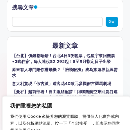
搜尋文章
Go!
最新文章
【台北】價錢都唔錯！台北4日3夜套票，包星宇來回機票
+3晚住宿，每人連稅$2,292起！8至9月指定日子出發
原來有人專門陪你搭飛機？「陪飛服務」成為旅遊界新興需
求
意大利驚現「假古蹟」遊客花40歐元參觀假古羅馬劇場
【曼谷】超前部署！自由混艙配搭！阿聯酋航空來回曼谷連
稅$1,849起！2027年1月至6月指定日子出發
我們重視您的私隱
歷時近10年 波音737 MAX 7終獲FAA認證 最快明年正式載
客
我們使用 Cookie 來提升您的瀏覽體驗、提供個人化廣告或內
容，以及分析網站流量。按一下「全部接受」，即表示您同意