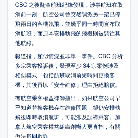
CBC 之後翻查航班紀錄發現，涉事航班在取
消前一刻，航空公司曾突然調派另一架已停
飛兩日的客機執飛，並幾乎同一時間宣布取
消航班，而原本安排執飛的飛機則被調往其
他航線。
報道指，類似情況並非單一事件。CBC 分析
多宗乘客投訴後，發現至少 34 宗案例涉及
相似模式，包括航班取消前短時間更換客
機，其後再以「安全維修」理由拒絕賠償。
有航空乘客權益律師指出，如果航空公司早
已知道替換客機存在維修問題，卻仍安排執
飛後即時取消航班，可能涉及誤導乘客。加
拿大航空乘客權益組織創辦人更直指，有關
做法形同欺詐。