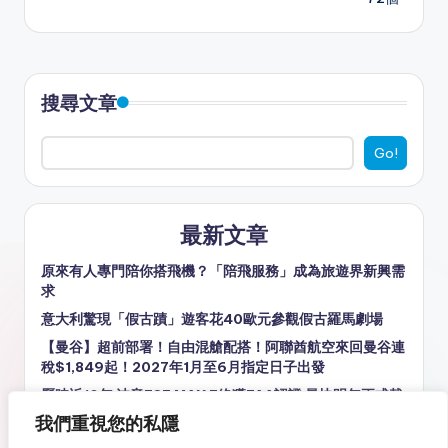
搜尋文章
Go!
最新文章
原來有人專門陪你搭飛機？「陪飛服務」成為旅遊界新興需
求
意大利驚現「假古蹟」遊客花40歐元參觀假古羅馬劇場
【曼谷】超前部署！自由混艙配搭！阿聯酋航空來回曼谷連
稅$1,849起！2027年1月至6月指定日子出發
歷時近10年 波音737 MAX 7終獲FAA認證 最快明年正式載
客
我們重視您的私隱
去日本最愛食飯是哪國人？日本官方調查揭曉