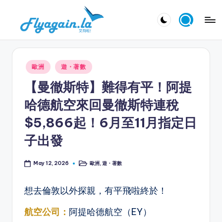
Skip
又
to
飛
content
啦
Posted
歐洲
遊・著數
！
in
【曼徹斯特】難得有平！阿提
Fl
哈德航空來回曼徹斯特連稅
y
$5,866起！6月至11月指定日
a
子出發
g
ai
歐洲
,
遊・著數
May 12, 2026
Posted
n.
in
la
想去倫敦以外探親，有平飛啦終於！
航空公司：
阿提哈德航空（EY）