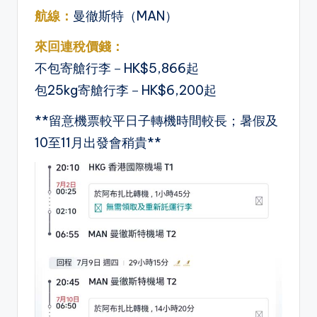
航線：
曼徹斯特（MAN）
來回連稅價錢
：
不包寄艙行李－HK$5,866起
包25kg寄艙行李－HK$6,200起
**留意機票較平日子轉機時間較長；暑假及
10至11月出發會稍貴**