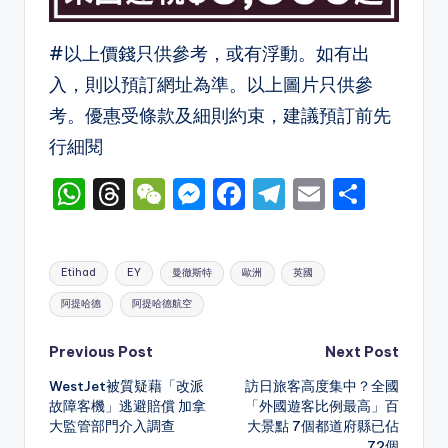
#以上價錢只供參考，或有浮動。如有出
入，則以預訂網址為準。以上圖片只供參
考。優惠受條款及細則約束，建議預訂前先
行細閱
W
T
W
M
F
T
E
S
h
hr
e
e
a
el
m
h
a
e
C
s
c
e
ai
ar
Tags:
Etihad
EY
曼徹斯特
歐洲
英國
ts
a
h
s
e
gr
l
e
阿提哈德
阿提哈德航空
A
d
a
e
b
a
p
s
t
n
o
m
Post
Previous Post
Next Post
p
g
o
WestJet被質疑藉「改派
訪日旅客高度集中？全國
navigation
故障客機」逃避賠償 加拿
「外國遊客比例最高」百
er
k
大監管部門介入調查
大景點 7個都道府縣已佔
72個