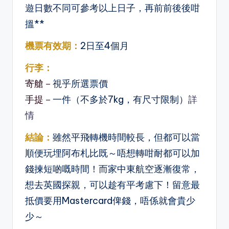
遊日數不同可參考以上日子，再前前後後咁
搵**
機票有效期：
2日至4個月
行李：
寄艙－
視乎所選票價
手提－
一件（不多於7kg，有尺寸限制）
詳
情
結論：
雖然平飛轉機時間較長，但都可以當
順便玩埋阿布札比既～唔想轉咁耐都可以加
錢揀短啲嘅時間！而家中東航空逐漸復常，
想去英國探親，可以趁有平考慮下！留意最
抵價要用Mastercard俾錢，唔係就會貴少
少～