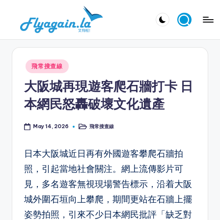
Skip
又
to
飛
content
啦
Posted
飛常搜查線
！
in
大阪城再現遊客爬石牆打卡 日
Fl
本網民怒轟破壞文化遺產
y
a
飛常搜查線
May 14, 2026
Posted
in
g
日本大阪城近日再有外國遊客攀爬石牆拍
ai
照，引起當地社會關注。網上流傳影片可
n.
見，多名遊客無視現場警告標示，沿着大阪
la
城外圍石垣向上攀爬，期間更站在石牆上擺
姿勢拍照，引來不少日本網民批評「缺乏對