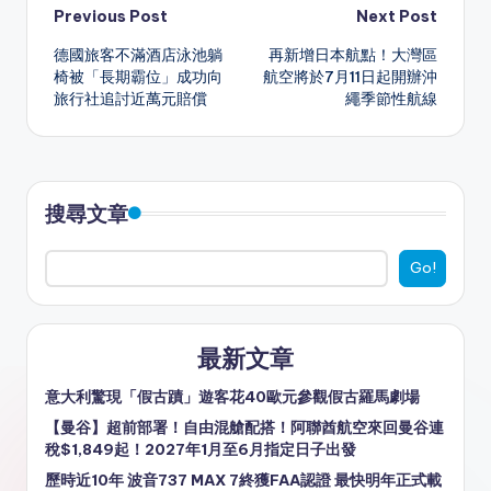
a
e
C
s
c
e
ai
ar
Post
Previous Post
Next Post
ts
a
h
s
e
gr
l
e
德國旅客不滿酒店泳池躺
再新增日本航點！大灣區
navigation
A
d
a
e
b
a
椅被「長期霸位」成功向
航空將於7月11日起開辦沖
旅行社追討近萬元賠償
繩季節性航線
p
s
t
n
o
m
p
g
o
er
k
搜尋文章
Go!
最新文章
意大利驚現「假古蹟」遊客花40歐元參觀假古羅馬劇場
【曼谷】超前部署！自由混艙配搭！阿聯酋航空來回曼谷連
稅$1,849起！2027年1月至6月指定日子出發
歷時近10年 波音737 MAX 7終獲FAA認證 最快明年正式載