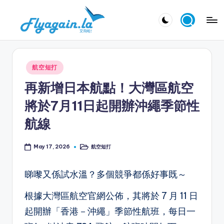
Skip
又
to
飛
content
啦
Posted
航空短打
！
in
再新增日本航點！大灣區航空
Fl
將於7月11日起開辦沖繩季節性
y
航線
a
g
航空短打
May 17, 2026
Posted
in
ai
睇嚟又係試水溫？多個競爭都係好事既～
n.
la
根據大灣區航空官網公佈，其將於 7 月 11 日
起開辦「香港－沖繩」季節性航班，每日一