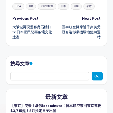
a
e
C
s
c
e
ai
ar
Tags:
GBA
HB
大灣區航空
日本
沖繩
那霸
ts
a
h
s
e
gr
l
e
A
d
a
e
b
a
Post
Previous Post
Next Post
p
s
t
n
o
m
大阪城再現遊客爬石牆打
國泰航空擬斥近千萬美元
navigation
卡 日本網民怒轟破壞文化
冠名洛杉磯機場地鐵轉運
p
g
o
遺產
站
er
k
搜尋文章
Go!
最新文章
【東京】突發！暑假last minute！日本航空來回東京連稅
$3,715起！8月指定日子出發