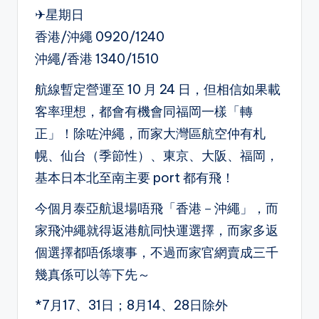
✈星期日
香港/沖繩 0920/1240
沖繩/香港 1340/1510
航線暫定營運至 10 月 24 日，但相信如果載
客率理想，都會有機會同福岡一樣「轉
正」！除咗沖繩，而家大灣區航空仲有札
幌、仙台（季節性）、東京、大阪、福岡，
基本日本北至南主要 port 都有飛！
今個月泰亞航退場唔飛「香港－沖繩」，而
家飛沖繩就得返港航同快運選擇，而家多返
個選擇都唔係壞事，不過而家官網賣成三千
幾真係可以等下先～
*7月17、31日；8月14、28日除外