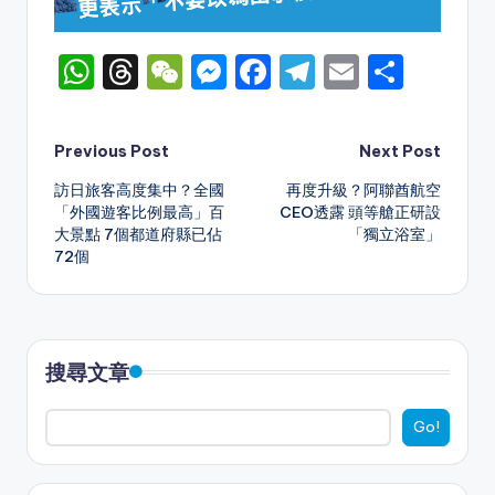
W
T
W
M
F
T
E
S
h
hr
e
e
a
el
m
h
a
e
C
s
c
e
ai
ar
Post
Previous Post
Next Post
ts
a
h
s
e
gr
l
e
訪日旅客高度集中？全國
再度升級？阿聯酋航空
navigation
A
d
a
e
b
a
「外國遊客比例最高」百
CEO透露 頭等艙正研設
大景點 7個都道府縣已佔
「獨立浴室」
p
s
t
n
o
m
72個
p
g
o
er
k
搜尋文章
Go!