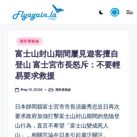
Skip
又
to
飛
content
啦
Posted
飛常搜查線
！
in
富士山封山期間屢見遊客擅自
Fl
登山 富士宮市長怒斥：不要輕
y
易要求救援
a
g
飛常搜查線
May 13, 2026
Posted
in
ai
日本靜岡縣富士宮市市長須藤秀忠近日再次
n.
要求政府加強打擊富士山封山期間的危險登
la
山行為，直言不希望「富士山變成死人
山」，相關言論在日本引起廣泛關注。