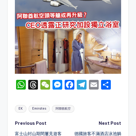
W
T
W
M
F
T
E
S
h
hr
e
e
a
el
m
h
a
e
C
s
c
e
ai
ar
Tags:
EK
Emirates
阿聯酋航空
ts
a
h
s
e
gr
l
e
A
d
a
e
b
a
Post
Previous Post
Next Post
p
s
t
n
o
m
富士山封山期間屢見遊客
德國旅客不滿酒店泳池躺