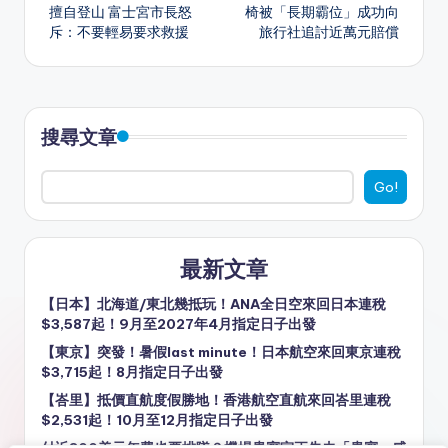
navigation
擅自登山 富士宮市長怒
椅被「長期霸位」成功向
p
g
o
斥：不要輕易要求救援
旅行社追討近萬元賠償
er
k
搜尋文章
Go!
最新文章
【日本】北海道/東北幾抵玩！ANA全日空來回日本連稅
$3,587起！9月至2027年4月指定日子出發
【東京】突發！暑假last minute！日本航空來回東京連稅
$3,715起！8月指定日子出發
【峇里】抵價直航度假勝地！香港航空直航來回峇里連稅
$2,531起！10月至12月指定日子出發