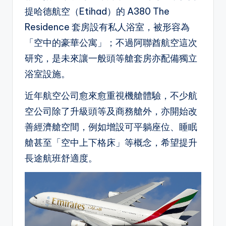
提哈德航空（Etihad）的 A380 The
Residence 套房設有私人浴室，被形容為
「空中的豪華公寓」；不過阿聯酋航空這次
研究，是未來讓一般頭等艙套房亦配備獨立
浴室設施。
近年航空公司愈來愈重視機艙體驗，不少航
空公司除了升級頭等及商務艙外，亦開始改
善經濟艙空間，例如增設可平躺座位、睡眠
艙甚至「空中上下格床」等概念，希望提升
長途航班舒適度。