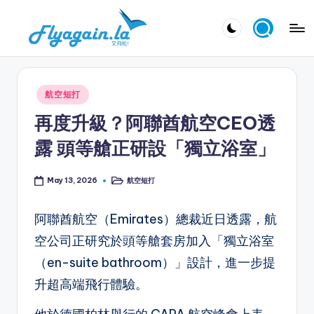
Skip
又
to
飛
content
啦
Posted
航空短打
！
in
再度升級？阿聯酋航空CEO透
Fl
露 頭等艙正研設「獨立浴室」
y
a
航空短打
May 13, 2026
Posted
in
g
阿聯酋航空（Emirates）總裁近日透露，航
ai
空公司正研究於頭等艙套房加入「獨立浴室
n.
（en-suite bathroom）」設計，進一步提
la
升超高端飛行體驗。