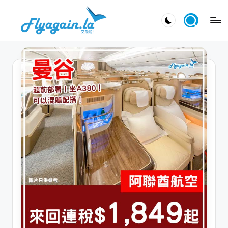
Skip
又
to
飛
content
啦
！
Fl
y
a
g
ai
n.
la