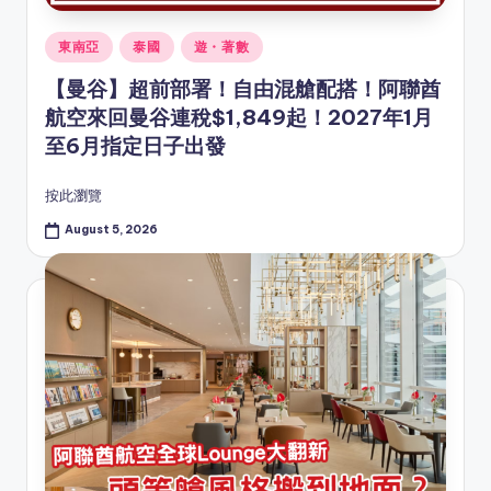
Posted
東南亞
泰國
遊・著數
in
【曼谷】超前部署！自由混艙配搭！阿聯酋
航空來回曼谷連稅$1,849起！2027年1月
至6月指定日子出發
按此瀏覽
August 5, 2026