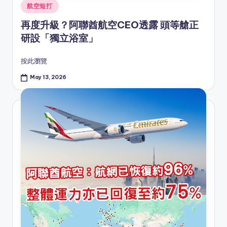
Posted
航空短打
in
再度升級？阿聯酋航空CEO透露 頭等艙正
研設「獨立浴室」
按此瀏覽
May 13, 2026