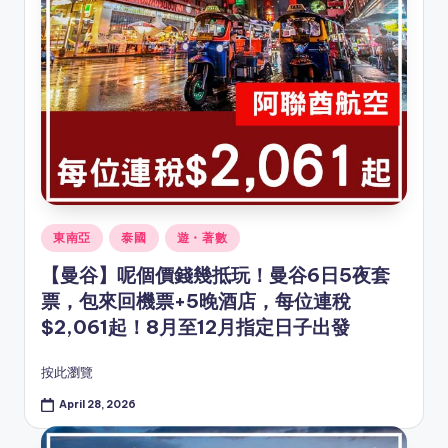
Posted
東南亞
泰國
遊・著數
in
【曼谷】呢個價錢幾抵玩！曼谷6日5夜套
票，包來回機票+5晚酒店，每位連稅
$2,061起！8月至12月指定日子出發
按此瀏覽
April 28, 2026