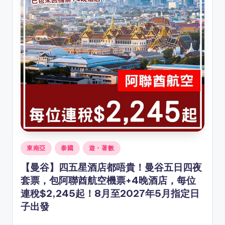
Posted
東南亞
泰國
遊・著數
in
【曼谷】四五星酒店都唔貴！曼谷五日四夜
套票，包阿聯酋航空機票+4晚酒店，每位
連稅$2,245起！8月至2027年5月指定日
子出發