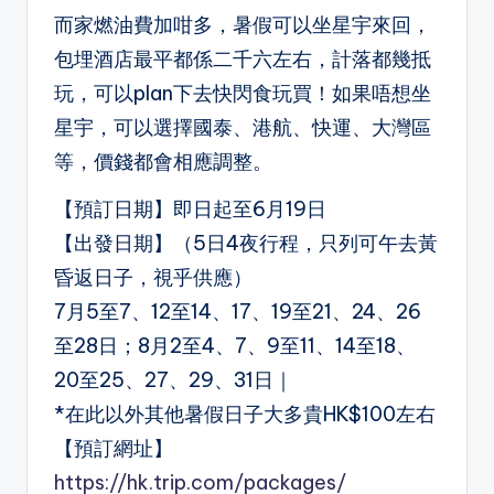
而家燃油費加咁多，暑假可以坐星宇來回，
包埋酒店最平都係二千六左右，計落都幾抵
玩，可以plan下去快閃食玩買！如果唔想坐
星宇，可以選擇國泰、港航、快運、大灣區
等，價錢都會相應調整。
【預訂日期】即日起至6月19日
【出發日期】（5日4夜行程，只列可午去黃
昏返日子，視乎供應）
7月5至7、12至14、17、19至21、24、26
至28日；8月2至4、7、9至11、14至18、
20至25、27、29、31日｜
*在此以外其他暑假日子大多貴HK$100左右
【預訂網址】
https://hk.trip.com/packages/