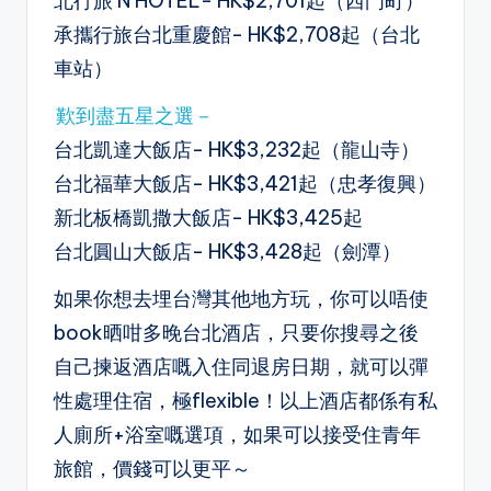
北行旅 N HOTEL- HK$2,701起（西門町）
承攜行旅台北重慶館- HK$2,708起（台北
車站）
歎到盡五星之選－
台北凱達大飯店- HK$3,232起（龍山寺）
台北福華大飯店- HK$3,421起（忠孝復興）
新北板橋凱撒大飯店- HK$3,425起
台北圓山大飯店- HK$3,428起（劍潭）
如果你想去埋台灣其他地方玩，你可以唔使
book晒咁多晚台北酒店，只要你搜尋之後
自己揀返酒店嘅入住同退房日期，就可以彈
性處理住宿，極flexible！以上酒店都係有私
人廁所+浴室嘅選項，如果可以接受住青年
旅館，價錢可以更平～