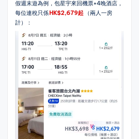
假週末遊為例，包星宇來回機票+4晚酒店，
每位連稅只係
HK$2,679起
（兩人一房
計）：