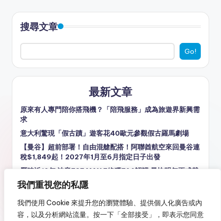
搜尋文章
Go!
最新文章
原來有人專門陪你搭飛機？「陪飛服務」成為旅遊界新興需
求
意大利驚現「假古蹟」遊客花40歐元參觀假古羅馬劇場
【曼谷】超前部署！自由混艙配搭！阿聯酋航空來回曼谷連
稅$1,849起！2027年1月至6月指定日子出發
歷時近10年 波音737 MAX 7終獲FAA認證 最快明年正式載
客
我們重視您的私隱
去日本最愛食飯是哪國人？日本官方調查揭曉
我們使用 Cookie 來提升您的瀏覽體驗、提供個人化廣告或內
容，以及分析網站流量。按一下「全部接受」，即表示您同意