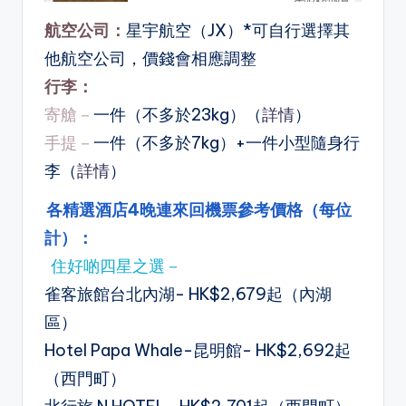
航空公司：
星宇航空（JX）*可自行選擇其
他航空公司，價錢會相應調整
行李：
寄艙－
一件（不多於23kg）（
詳情
）
手提－
一件（不多於7kg）+一件小型隨身行
李（
詳情
）
各精選酒店4晚連來回機票參考價格（每位
計）：
住好啲四星之選－
雀客旅館台北內湖- HK$2,679起（內湖
區）
Hotel Papa Whale-昆明館- HK$2,692起
（西門町）