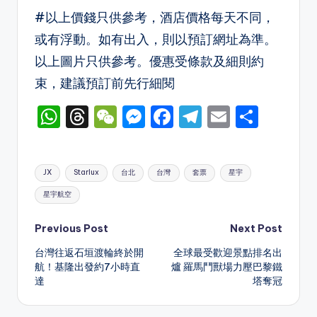
#以上價錢只供參考，酒店價格每天不同，
或有浮動。如有出入，則以預訂網址為準。
以上圖片只供參考。優惠受條款及細則約
束，建議預訂前先行細閱
W
T
W
M
F
T
E
S
h
hr
e
e
a
el
m
h
a
e
C
s
c
e
ai
ar
Tags:
JX
Starlux
台北
台灣
套票
星宇
ts
a
h
s
e
gr
l
e
星宇航空
A
d
a
e
b
a
p
s
t
n
o
m
Post
Previous Post
Next Post
p
g
o
台灣往返石垣渡輪終於開
全球最受歡迎景點排名出
navigation
航！基隆出發約7小時直
爐 羅馬鬥獸場力壓巴黎鐵
er
k
達
塔奪冠