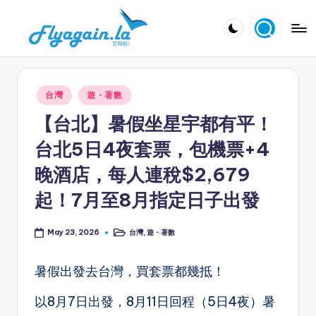
Skip
又
to
飛
content
啦
Posted
台灣
遊・著數
！
in
【台北】暑假坐星宇都有平！
Fl
台北5日4夜套票，包機票+4
y
晚酒店，每人連稅$2,679
a
起！7月至8月指定日子出發
g
ai
台灣
,
遊・著數
May 23, 2026
Posted
n.
in
la
暑假出發去台灣，買套票都幾抵！
以8月7日出發，8月11日回程（5日4夜）暑