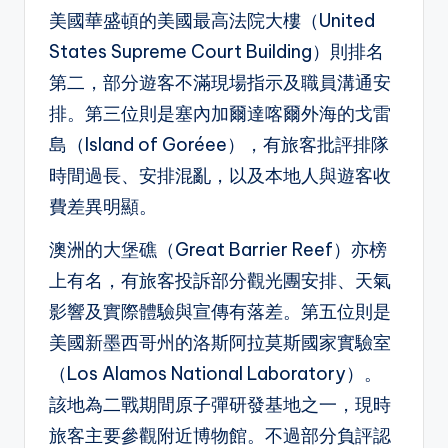
美國華盛頓的美國最高法院大樓（United
States Supreme Court Building）則排名
第二，部分遊客不滿現場指示及職員溝通安
排。第三位則是塞內加爾達喀爾外海的戈雷
島（Island of Goréee），有旅客批評排隊
時間過長、安排混亂，以及本地人與遊客收
費差異明顯。
澳洲的大堡礁（Great Barrier Reef）亦榜
上有名，有旅客投訴部分觀光團安排、天氣
影響及實際體驗與宣傳有落差。第五位則是
美國新墨西哥州的洛斯阿拉莫斯國家實驗室
（Los Alamos National Laboratory）。
該地為二戰期間原子彈研發基地之一，現時
旅客主要參觀附近博物館。不過部分負評認