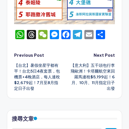
W
T
W
M
F
T
E
S
h
hr
e
e
a
el
m
h
a
e
C
s
c
e
ai
ar
Post
Previous Post
Next Post
ts
a
h
s
e
gr
l
e
【台北】暑假坐星宇都有
【意大利】五千頭包行李
navigation
A
d
a
e
b
a
平！台北5日4夜套票，包
飛歐洲！卡塔爾航空來回
機票+4晚酒店，每人連稅
羅馬連稅$5,199起！6
p
s
t
n
o
m
$2,679起！7月至8月指
月、10月、11月指定日子
p
g
o
定日子出發
出發
er
k
搜尋文章