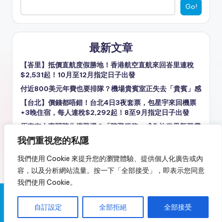
Go!
最新文章
【峇里】抵價直航度假勝地！香港航空直航來回峇里連稅
$2,531起！10月至12月指定日子出發
付近800美元年費也要排隊？機場貴賓室正失去「貴賓」感
【台北】價錢都唔錯！台北4日3夜套票，包星宇來回機票
+3晚住宿，每人連稅$2,292起！8至9月指定日子出發
原來有人專門陪你搭飛機？「陪飛服務」成為旅遊界新興需
求
我們重視您的私隱
意大利驚現「假古蹟」遊客花40歐元參觀假古羅馬劇場
我們使用 Cookie 來提升您的瀏覽體驗、提供個人化廣告或內
容，以及分析網站流量。按一下「全部接受」，即表示您同意
我們使用 Cookie。
Copyright 2026 —
又飛啦！Flyagain.la
. All rights reserved.
自訂設定
全部拒絕
全部接受
免責聲明