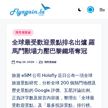
Skip
又
to
飛
content
啦
Posted
飛常搜查線
！
in
全球最受歡迎景點排名出爐 羅
Fl
馬鬥獸場力壓巴黎鐵塔奪冠
y
a
飛常搜查線
May 24, 2026
Posted
in
g
旅遊 eSIM 公司 Holafly 近日公布一項全球
ai
旅遊景點研究，分析全球 200 個熱門地標及
n.
歷史景點的 Google 評價、五星評論比例、
la
正負評字數及留言內容後，整理出「全球最
受歡迎景點」及「最多投訴景點」排行榜。