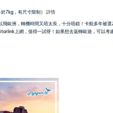
於7kg，有尺寸限制）
詳情
以飛歐洲，轉機時間又唔太長，十分唔錯！卡航多年被選
arlink上網，值得一試呀！如果想去返轉歐遊，可以考