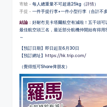
寄艙－
每人總重量不可超過25kg（
詳情
）
手提－
一件手提行李+一件小型行李（合計不多
結論
：
好耐冇見卡塔爾航空有減啦！五千頭可
最佳航空頭三名，最近部分航機仲開始有得用St
～
【預訂日期】即日起至6月30日
【預訂網址】
https://hk.trip.com/
（覺得抵可Share俾朋友）