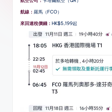
航空公司：
卡塔爾航空（QR）
n.
航線：
羅馬（FCO）
la
來回連稅價錢：
HK$5,199起