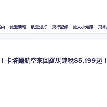
案內
旅遊新報
航空短打
飛行記錄
旅人小知識
飛常
卡塔爾航空來回羅馬連稅$5,199起