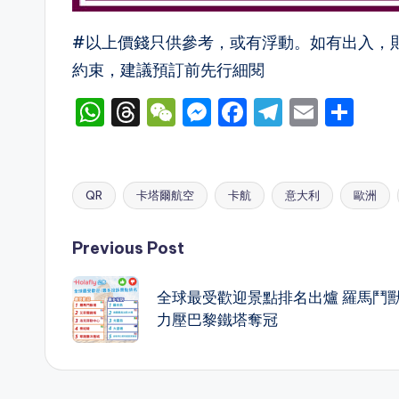
#以上價錢只供參考，或有浮動。如有出入，
約束，建議預訂前先行細閱
W
T
W
M
F
T
E
S
h
hr
e
e
a
el
m
h
a
e
C
s
c
e
ai
ar
ts
a
h
s
e
gr
l
e
QR
卡塔爾航空
卡航
意大利
歐洲
Tags:
A
d
a
e
b
a
Post
p
s
t
n
o
m
Previous Post
p
g
o
navigation
全球最受歡迎景點排名出爐 羅馬鬥
er
k
力壓巴黎鐵塔奪冠