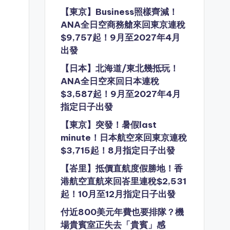
【東京】Business照樣齊減！
ANA全日空商務艙來回東京連稅
$9,757起！9月至2027年4月
出發
【日本】北海道/東北幾抵玩！
ANA全日空來回日本連稅
$3,587起！9月至2027年4月
指定日子出發
【東京】突發！暑假last
minute！日本航空來回東京連稅
$3,715起！8月指定日子出發
【峇里】抵價直航度假勝地！香
港航空直航來回峇里連稅$2,531
起！10月至12月指定日子出發
付近800美元年費也要排隊？機
場貴賓室正失去「貴賓」感