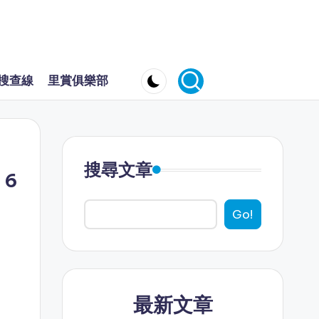
搜查線
里賞俱樂部
搜尋文章
！6
Go!
最新文章