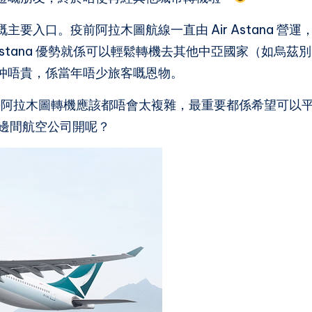
入口。疫前阿拉木圖航線一直由 Air Astana 營運
Astana 優勢就係可以輕鬆轉機去其他中亞國家（如烏茲別
仲唔貴，係當年唔少旅客嘅恩物。
，到時去阿拉木圖轉機應該都唔會太複雜，最重要都係希望可以
邊間航空公司開呢？