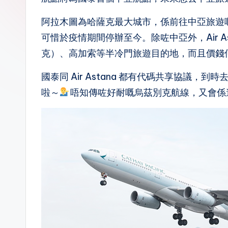
n.
阿拉木圖為哈薩克最大城市，係前往中亞旅遊嘅主要
la
可惜於疫情期間停辦至今。除咗中亞外，Air 
克）、高加索等半冷門旅遊目的地，而且價錢
國泰同 Air Astana 都有代碼共享協議
啦～
唔知傳咗好耐嘅烏茲別克航線，又會係