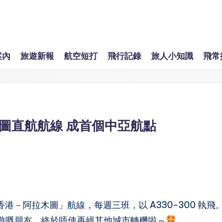
案內
旅遊新報
航空短打
飛行記錄
旅人小知識
飛常
圖直航航線 成首個中亞航點
香港－阿拉木圖」航線，每週三班，以 A330-300 執飛
遊嘅朋友，終於唔使再經其他城市轉機啦～