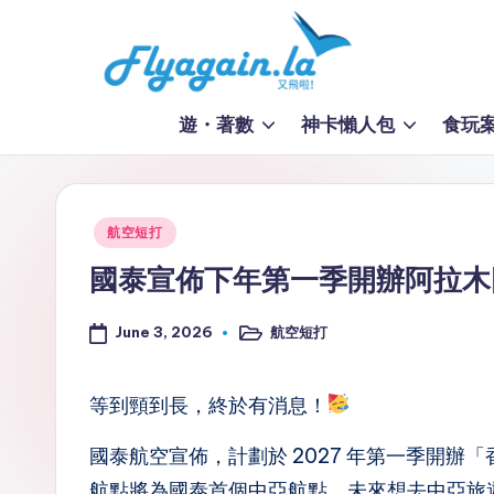
Skip
to
又
content
遊・著數
神卡懶人包
食玩
飛
啦
Posted
航空短打
！
in
國泰宣佈下年第一季開辦阿拉木
Fl
June 3, 2026
航空短打
y
Posted
in
a
等到頸到長，終於有消息！
g
國泰航空宣佈，計劃於 2027 年第一季開辦「
ai
航點將為國泰首個中亞航點，未來想去中亞旅