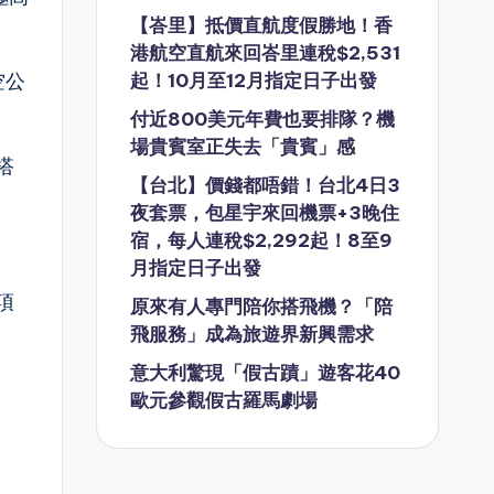
【峇里】抵價直航度假勝地！香
港航空直航來回峇里連稅$2,531
空公
起！10月至12月指定日子出發
付近800美元年費也要排隊？機
場貴賓室正失去「貴賓」感
搭
【台北】價錢都唔錯！台北4日3
夜套票，包星宇來回機票+3晚住
宿，每人連稅$2,292起！8至9
月指定日子出發
項
原來有人專門陪你搭飛機？「陪
飛服務」成為旅遊界新興需求
意大利驚現「假古蹟」遊客花40
歐元參觀假古羅馬劇場