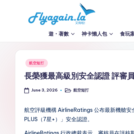
Skip
to
又
content
遊・著數
神卡懶人包
食玩
飛
啦
Posted
航空短打
！
in
長榮獲最高級別安全認證 評審
Fl
June 3, 2026
航空短打
y
Posted
in
a
航空評級機構 AirlineRatings 公布最新
g
PLUS（7星+）」安全認證。
ai
AirlineRatings 行政總裁表示，審核