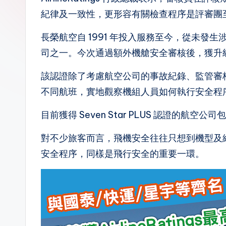
紀律及一致性，更形容有關檢查程序是評審團
n.
la
長榮航空自 1991 年投入服務至今，從未
司之一。今次通過額外機艙安全審核後，獲升級至最高的
該認證除了考慮航空公司的事故紀錄、監管審
不同航班，實地觀察機組人員如何執行安全程
目前獲得 Seven Star PLUS 認證的
對不少旅客而言，飛機安全往往只想到機型及
安全程序，同樣是飛行安全的重要一環。