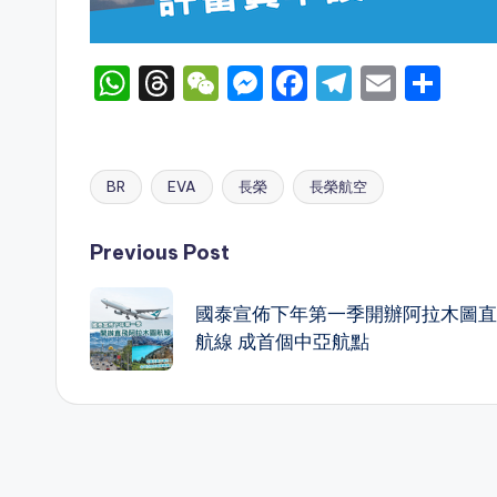
W
T
W
M
F
T
E
S
h
hr
e
e
a
el
m
h
a
e
C
s
c
e
ai
ar
ts
a
h
s
e
gr
l
e
BR
EVA
長榮
長榮航空
Tags:
A
d
a
e
b
a
Post
p
s
t
n
o
m
Previous Post
p
g
o
navigation
國泰宣佈下年第一季開辦阿拉木圖直
er
k
航線 成首個中亞航點