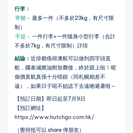
行李：
寄艙－
最多一件（不多於23kg，有尺寸限
制）
手提－
一件行李+一件隨身小型行李（合計
不多於7kg，有尺寸限制）
詳情
結論：
近排都係得澳航可以做到四字頭直
航，國泰減燃油附加費後，終於跟上啦！呢
個價直航真係十分唔錯（同札幌相差不
遠），如果日子啱不妨諗下去遠啲避暑啦～
【預訂日期】即日起至7月9日
【預訂網址】
https://www.hutchgo.com.hk/
（覺得抵可以 share 俾朋友）