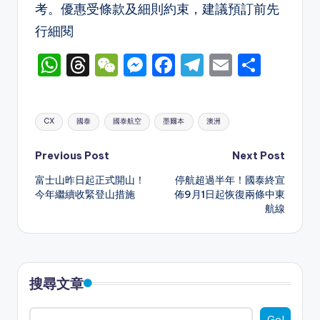
考。優惠受條款及細則約束，建議預訂前先
行細閱
W
T
W
M
F
T
E
S
h
hr
e
e
a
el
m
h
a
e
C
s
c
e
ai
ar
Tags:
CX
國泰
國泰航空
墨爾本
澳洲
ts
a
h
s
e
gr
l
e
A
d
a
e
b
a
Post
Previous Post
Next Post
p
s
t
n
o
m
富士山昨日起正式開山！
停航超過半年！國泰終宣
navigation
今年繼續收緊登山措施
佈9月1日起恢復兩條中東
p
g
o
航線
er
k
搜尋文章
Go!