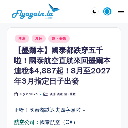
Skip
又
to
飛
content
啦
Posted
澳洲
澳紐
遊・著數
！
in
【墨爾本】國泰都跌穿五千
Fl
啦！國泰航空直航來回墨爾本
y
連稅$4,887起！8月至2027
a
年3月指定日子出發
g
ai
澳洲
,
澳紐
,
遊・著數
July 2, 2026
Posted
n.
in
la
正呀！國泰都跌返去四字頭啦～
航空公司：
國泰航空（CX）