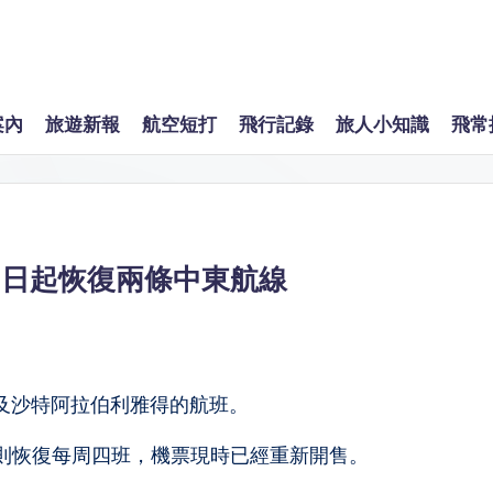
案內
旅遊新報
航空短打
飛行記錄
旅人小知識
飛常
1日起恢復兩條中東航線
杜拜及沙特阿拉伯利雅得的航班。
則恢復每周四班，機票現時已經重新開售。