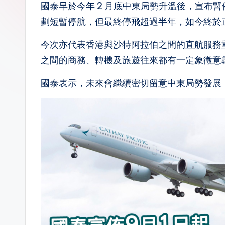
國泰早於今年 2 月底中東局勢升溫後，宣布
n.
劃短暫停航，但最終停飛超過半年，如今終於
la
今次亦代表香港與沙特阿拉伯之間的直航服務
之間的商務、轉機及旅遊往來都有一定象徵意
國泰表示，未來會繼續密切留意中東局勢發展