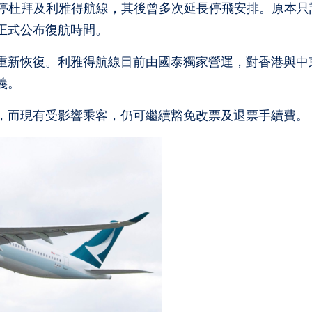
暫停杜拜及利雅得航線，其後曾多次延長停飛安排。原本只
正式公布復航時間。
重新恢復。利雅得航線目前由國泰獨家營運，對香港與中
義。
，而現有受影響乘客，仍可繼續豁免改票及退票手續費。