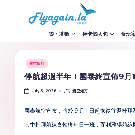
Skip
to
又
content
遊・著數
神卡懶人包
食玩
飛
啦
Posted
航空短打
！
in
停航超過半年！國泰終宣佈9月
Fl
July 3, 2026
航空短打
y
Posted
in
a
國泰航空宣布，將於 9 月 1 日起恢復往返
g
其中杜拜航線會恢復每日一班，而利雅得航線
ai