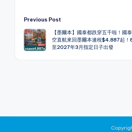
h
hr
e
e
a
el
m
h
a
e
C
s
c
e
ai
ar
Post
Previous Post
ts
a
h
s
e
gr
l
e
A
d
a
e
b
a
【墨爾本】國泰都跌穿五千啦！國泰
navigation
p
s
t
n
o
m
空直航來回墨爾本連稅$4,887起！
至2027年3月指定日子出發
p
g
o
er
k
Copyrig