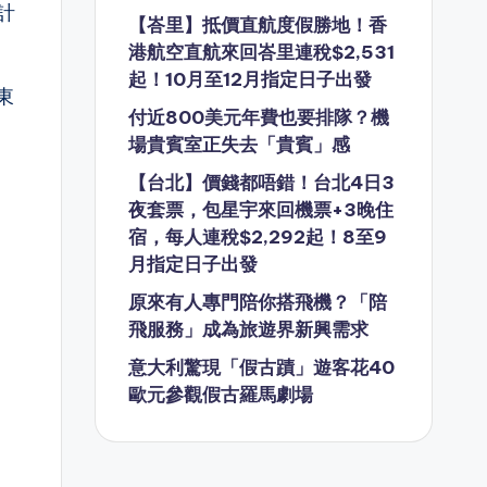
計
【峇里】抵價直航度假勝地！香
港航空直航來回峇里連稅$2,531
起！10月至12月指定日子出發
東
付近800美元年費也要排隊？機
場貴賓室正失去「貴賓」感
【台北】價錢都唔錯！台北4日3
夜套票，包星宇來回機票+3晚住
宿，每人連稅$2,292起！8至9
月指定日子出發
原來有人專門陪你搭飛機？「陪
飛服務」成為旅遊界新興需求
意大利驚現「假古蹟」遊客花40
歐元參觀假古羅馬劇場