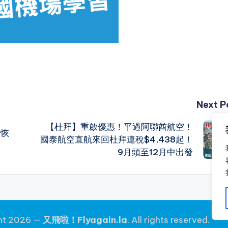
Next P
【杜拜】重啟優惠！平過阿聯酋航空！
起恢
國泰航空直航來回杜拜連稅$4,438起！
9月頭至12月中出發
ht 2026 —
又飛啦！Flyagain.la
. All rights reserved.