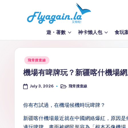
Skip
to
又
content
遊・著數
神卡懶人包
食玩
飛
啦
Posted
飛常搜查線
！
in
機場有啤牌玩？新疆喀什機場網
Fl
July 3, 2026
飛常搜查線
y
Posted
in
a
你有冇試過，在機場候機時玩啤牌？
g
新疆喀什機場最近就在中國網絡爆紅，原因是
ai
邊玩啤牌，畫面被網民形容為「根本不像機場