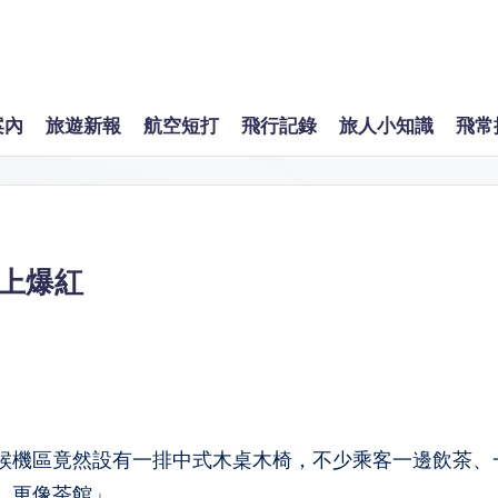
案內
旅遊新報
航空短打
飛行記錄
旅人小知識
飛常
上爆紅
候機區竟然設有一排中式木桌木椅，不少乘客一邊飲茶、
，更像茶館」。