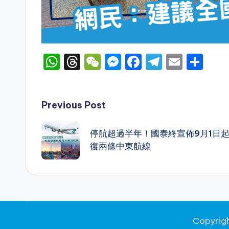
W
T
W
M
F
T
E
S
h
hr
e
e
a
el
m
h
a
e
C
s
c
e
ai
ar
Post
Previous Post
ts
a
h
s
e
gr
l
e
A
d
a
e
b
a
navigation
停航超過半年！國泰終宣佈9月1日
p
s
t
n
o
m
復兩條中東航線
p
g
o
er
k
Copyrig