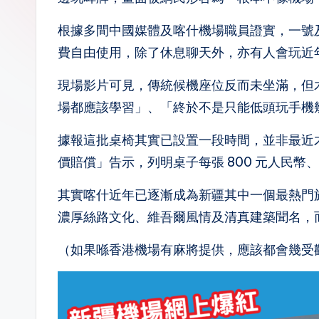
n.
根據多間中國媒體及喀什機場職員證實，一號
la
費自由使用，除了休息聊天外，亦有人會玩近
現場影片可見，傳統候機座位反而未坐滿，但
場都應該學習」、「終於不是只能低頭玩手機
據報這批桌椅其實已設置一段時間，並非最近
價賠償」告示，列明桌子每張 800 元人民幣、
其實喀什近年已逐漸成為新疆其中一個最熱門
濃厚絲路文化、維吾爾風情及清真建築聞名，
（如果喺香港機場有麻將提供，應該都會幾受