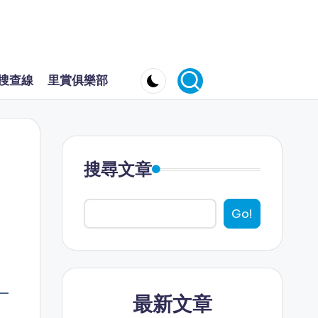
搜查線
里賞俱樂部
搜尋文章
Go!
一
最新文章