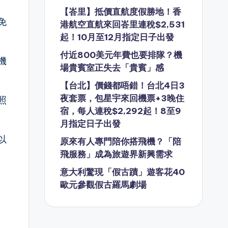
【峇里】抵價直航度假勝地！香
免
港航空直航來回峇里連稅$2,531
起！10月至12月指定日子出發
付近800美元年費也要排隊？機
機
場貴賓室正失去「貴賓」感
【台北】價錢都唔錯！台北4日3
夜套票，包星宇來回機票+3晚住
照
宿，每人連稅$2,292起！8至9
月指定日子出發
以
原來有人專門陪你搭飛機？「陪
飛服務」成為旅遊界新興需求
意大利驚現「假古蹟」遊客花40
歐元參觀假古羅馬劇場