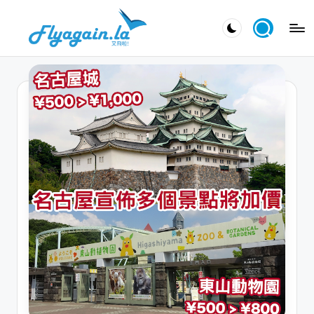
Skip
又
to
飛
content
啦
！
Fl
y
a
g
ai
n.
la