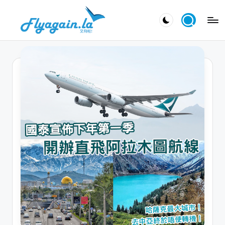
Skip
又
to
飛
content
啦
！
Fl
y
a
g
ai
n.
la