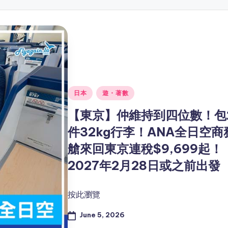
Posted
日本
遊・著數
in
【東京】仲維持到四位數！包
件32kg行李！ANA全日空商
艙來回東京連稅$9,699起！
2027年2月28日或之前出發
按此瀏覽
June 5, 2026