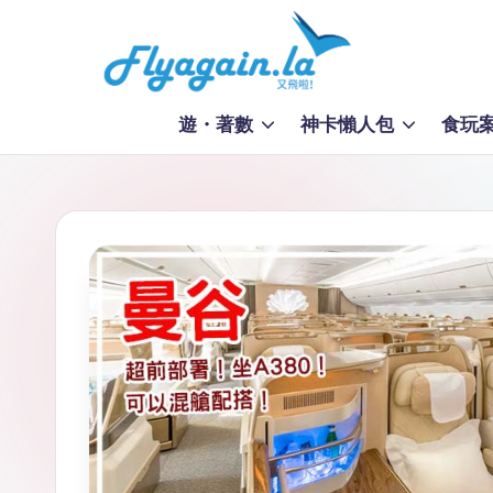
Skip
to
又
content
遊・著數
神卡懶人包
食玩
飛
啦
！
Fl
y
a
g
ai