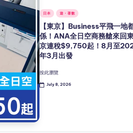
Posted
日本
遊・著數
in
【東京】Business平飛一地
係！ANA全日空商務艙來回
京連稅$9,750起！8月至20
年3月出發
按此瀏覽
July 8, 2026