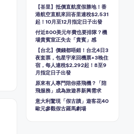
月
【峇里】抵價直航度假勝地！香
港航空直航來回峇里連稅$2,531
起！10月至12月指定日子出發
付近800美元年費也要排隊？機
場貴賓室正失去「貴賓」感
【台北】價錢都唔錯！台北4日3
夜套票，包星宇來回機票+3晚住
宿，每人連稅$2,292起！8至9
月指定日子出發
原來有人專門陪你搭飛機？「陪
飛服務」成為旅遊界新興需求
意大利驚現「假古蹟」遊客花40
歐元參觀假古羅馬劇場