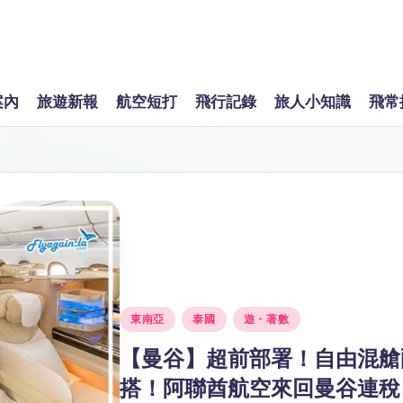
案內
旅遊新報
航空短打
飛行記錄
旅人小知識
飛常
Posted
東南亞
泰國
遊・著數
in
【曼谷】超前部署！自由混艙
搭！阿聯酋航空來回曼谷連稅